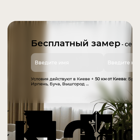
Бесплатный замер
сего
-
Условия действуют в Киеве +
50 км от Киева
: Бро
Ирпень, Буча, Вышгород ...