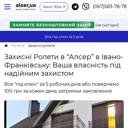
(067)583-78-78
Київ
Одеса
Львів
Немає мого міста
Івано-Франківськ
Харків
Дніпро
Ужгород
Вінниця
Мукачево
Черкаси
Рівне
Онлайн
Хмельницький
ЗАМОВТЕ БЕЗКОШТОВНИЙ ЗАМІР
(на сьогодні)
Все під ключ
за 5 днів
Ролети
Захисні ролети
Захисні Ролети в “Алсер” в Івано-
Франківську: Ваша власність під
надійним захистом
Все "під ключ" за 5 робочих днів або повернемо
100 грн за кожен день затримки замовлення