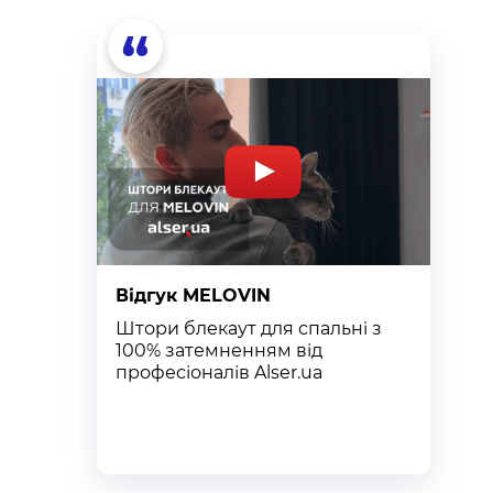
“
Відгук MELOVIN
В
Штори блекаут для спальні з
К
100% затемненням від
п
професіоналів Alser.ua
т
к