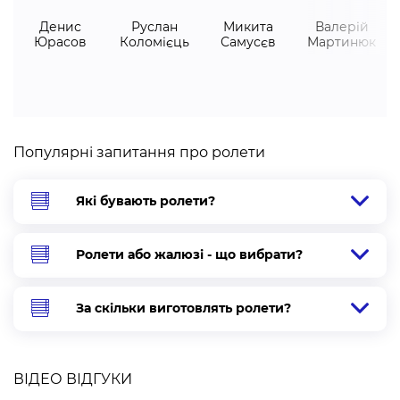
Денис
Руслан
Микита
Валерій
Юрасов
Коломієць
Самусєв
Мартинюк
Популярні запитання про ролети
Які бувають ролети?
Ролети або жалюзі - що вибрати?
За скільки виготовлять ролети?
ВІДЕО ВІДГУКИ