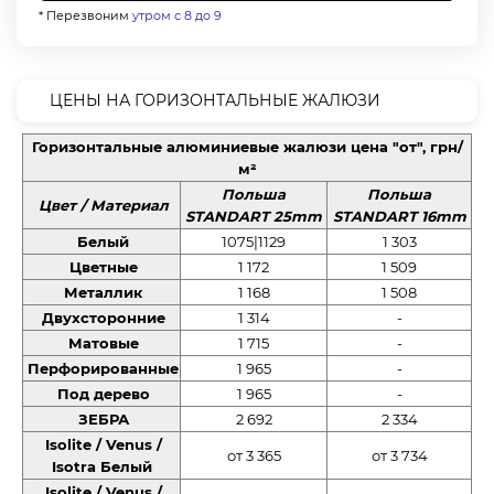
* Перезвоним
утром с 8 до 9
ЦЕНЫ НА ГОРИЗОНТАЛЬНЫЕ ЖАЛЮЗИ
Горизонтальные алюминиевые жалюзи цена "от", грн/
м²
Польша
Польша
Цвет / Материал
STANDART 25mm
STANDART 16mm
Белый
1075|1129
1 303
Цветные
1 172
1 509
Металлик
1 168
1 508
Двухсторонние
1 314
-
Матовые
1 715
-
Перфорированные
1 965
-
Под дерево
1 965
-
ЗЕБРА
2 692
2 334
Isolite / Venus /
от 3 365
от 3 734
Isotra Белый
Isolite / Venus /