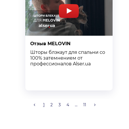
Отзыв MELOVIN
О
Шторы блэкаут для спальни со
К
100% затемнением от
с
профессионалов Alser.ua
т
к
1
2
3
4
...
11