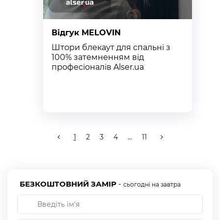
Відгук MELOVIN
В
Штори блекаут для спальні з
К
100% затемненням від
п
професіоналів Alser.ua
т
к
1
2
3
4
...
11
БЕЗКОШТОВНИЙ ЗАМІР
-
сьогодні на завтра