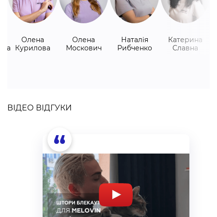
Олена
Олена
Наталія
Катерина
ька
Курилова
Москович
Рибченко
Славна
ВІДЕО ВІДГУКИ
“