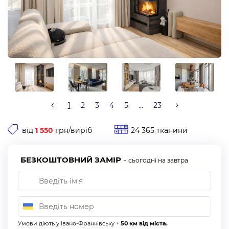
1
2
3
4
5
...
23
від
1 550
грн/виріб
24 365 тканини
БЕЗКОШТОВНИЙ ЗАМІР
-
сьогодні на завтра
Умови діють у Івано-Франківську +
50 км від міста.