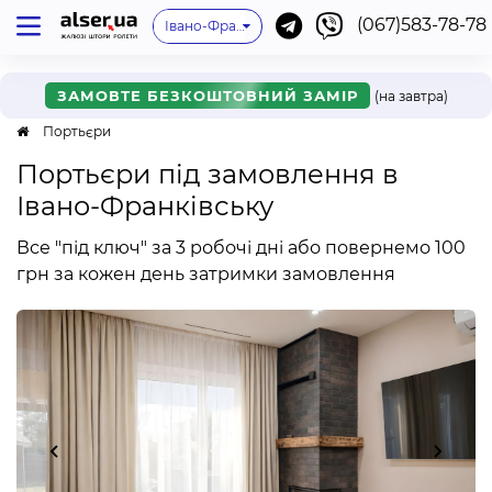
(067)583-78-78
Київ
Одеса
Львів
Немає мого міста
Івано-Франківськ
Харків
Дніпро
Ужгород
Вінниця
Мукачево
Черкаси
Рівне
Онлайн
Хмельницький
ЗАМОВТЕ БЕЗКОШТОВНИЙ ЗАМІР
(на завтра)
Портьєри
Портьєри під замовлення в
Івано-Франківську
Все "під ключ" за 3 робочі дні або повернемо 100
грн за кожен день затримки замовлення