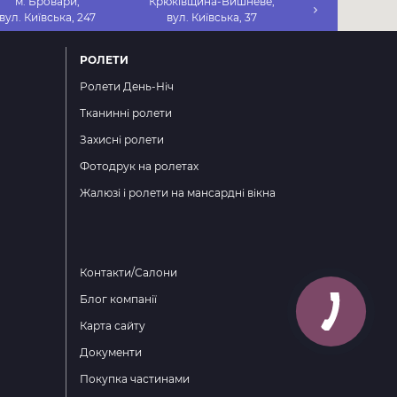
м. Бровари,
Крюківщина-Вишневе,
Софіївська Бор
вул. Київська, 247
вул. Київська, 37
вул. Петрівсь
РОЛЕТИ
Ролети День-Ніч
Тканинні ролети
Захисні ролети
Фотодрук на ролетах
Жалюзі і ролети на мансардні вікна
Контакти/Салони
Блог компанії
Карта сайту
Документи
Покупка частинами