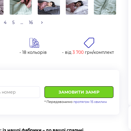
4
5
...
16
18 кольорів
від
3 700
грн/комплект
* Передзвонимо
протягом 15 хвилин
: із нашої фабрики – до вашої спальні