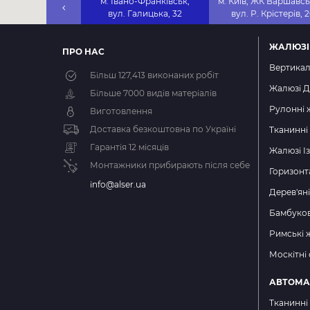
м. Івано-Франківськ,
м. Київ, ЖК Варшавсь
вул. Галицька, 32
вул. Р. Крістерів, 
ЖАЛЮЗІ
ПРО НАС
Вертикал
Більш
127,413
виконаних робіт
Жалюзі Д
Більше 7000 видів матеріалів
Рулонні 
Виготовлення
Доставка безкоштовна по Україні
Тканинні
Гарантія 12 місяців
Жалюзі І
Монтажники прибирають після себе
Горизонт
info@alser.ua
Дерев'ян
Бамбуков
Римські 
Москітні 
АВТОМА
Тканинні