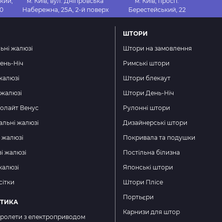
кий,
м. Київ, вул. Дніпровська
м. Київ, просп.
20
Набережна, 25А, 2-й поверх
Берестейський, 22
ШТОРИ
ьні жалюзі
Штори на замовлення
ень-Ніч
Римські штори
жалюзі
Штори блекаут
 жалюзі
Штори День-Ніч
золайт Венус
Рулонні штори
альні жалюзі
Дизайнерські штори
і жалюзі
Покривала та подушки
і жалюзі
Постільна білизна
жалюзі
Японські штори
сітки
Штори Плісе
Портьєри
ТИКА
Карнизи для штор
 ролети з електроприводом