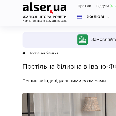
Про нас
Відгуки
(
4 2
ЖАЛЮЗІ
Нам
17
років
3
міс.
22
дн.
15
:
13
:
26
ОД
Замовляйт
Постільна білизна
Постільна білизна в Івано-Ф
Безко
диза
Пошив за індивідуальними розмірами
Спеці
вашу 
покаж
проєк
ураху