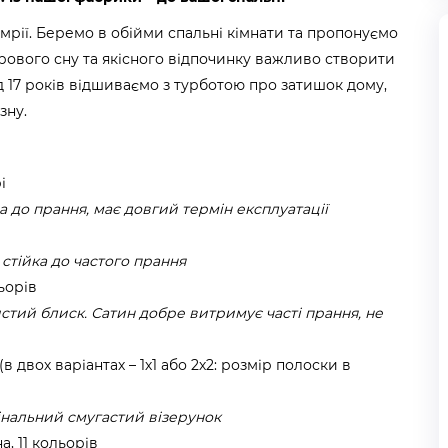
мрії. Беремо в обійми спальні кімнати та пропонуємо
орового сну та якісного відпочинку важливо створити
д 17 років відшиваємо з турботою про затишок дому,
зну.
і
а до прання, має довгий термін експлуатації
 стійка до частого прання
ьорів
стий блиск. Сатин добре витримує часті прання, не
в двох варіантах – 1х1 або 2х2: розмір полоски в
гінальний смугастий візерунок
, 11 кольорів