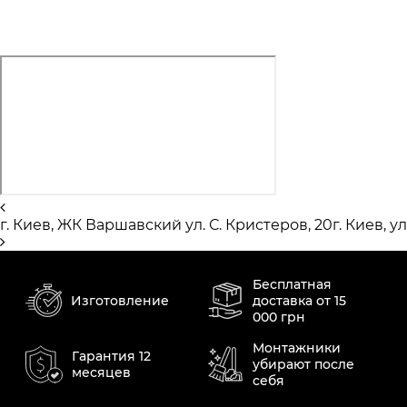
г. Киев, ЖК Варшавский ул. С. Кристеров, 20
г. Киев, 
Бесплатная
Изготовление
доставка от 15
000 грн
Монтажники
Гарантия 12
убирают после
месяцев
себя