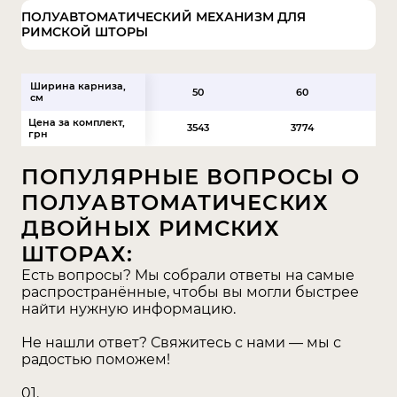
ПОЛУАВТОМАТИЧЕСКИЙ МЕХАНИЗМ ДЛЯ
Преимущества штор с
РИМСКОЙ ШТОРЫ
подъемным механизмом:
Обращаем ваше внимание к плюсам
Ширина карниза,
50
60
см
подъемных штор:
Цена за комплект,
3543
3774
грн
Экономичность
- поскольку расход ткани для
них минимальная (все зависит от того, где
ПОПУЛЯРНЫЕ ВОПРОСЫ О
расположена будет штора: внутри или
ПОЛУАВТОМАТИЧЕСКИХ
снаружи проема).
ДВОЙНЫХ РИМСКИХ
Практичность
- возможность регулировки
ШТОРАХ:
световых потоков.
Есть вопросы? Мы собрали ответы на самые
Удобство
- значимый элемент римских штор в
распространённые, чтобы вы могли быстрее
том, что они создают мягкое освещение,
найти нужную информацию.
независимо за окном день или ночь.
Не нашли ответ? Свяжитесь с нами — мы с
радостью поможем!
Благодаря редуктору, именно в
полуавтоматических системах, римские шторы
01.