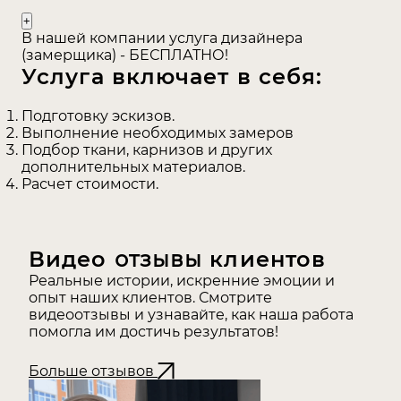
одним прикосновением запустить механизм, а
когда штора опустится на нужную вам длину,
В нашей компании услуга дизайнера
таким же касанием и останавливаем.
(замерщика) - БЕСПЛАТНО!
Услуга включает в себя:
Вот и весь секрет, почему с такой системой
автоспуска шторы выдерживают длительную
Подготовку эскизов.
эксплуатацию и надежно служат вам и
Выполнение необходимых замеров
украшают ваш оконный проем.
Подбор ткани, карнизов и других
Какие преимущества у
дополнительных материалов.
Расчет стоимости.
механизма автоспуска?
Подчеркиваем особые плюса, например:
Видео
отзывы
клиентов
экономия вашего времени;
Реальные истории, искренние эмоции и
механизм останавливает штору, где вам
опыт наших клиентов. Смотрите
видеоотзывы и узнавайте, как наша работа
удобно и необходимо;
помогла им достичь результатов!
бруски или веревки для спуска римских штор
не запутываются, что может раздражать
Больше отзывов
особенно в спешке;