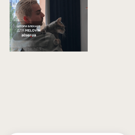
Компания «Алсер» всегда за простоту, поэтому
сделать заказ очень просто! Только позвоните
нам по указанным телефонам и уже в течение
24ч наш мастер проконсультирует вас по всем
необходимым вопросам или приедет к вам с
более подробной информацией.