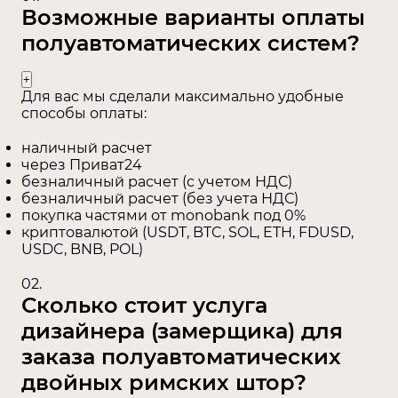
Возможные варианты оплаты
поднимаются вручную цепочкой, а вот
опускаются автоматически.
полуавтоматических систем?
Особенности системы
«День-ночь» (двойных
Для вас мы сделали максимально удобные
способы оплаты:
римских штор):
наличный расчет
Система двойных римских штор «день-ночь» -
через Приват24
безналичный расчет (с учетом НДС)
это две римские шторы закреплены на одном
безналичный расчет (без учета НДС)
карнизе. В большинстве случаев такой
покупка частями от monobank под 0%
системой штор пользуются для установки в
криптовалютой (USDT, BTC, SOL, ETH, FDUSD,
спальне и гостиной.
USDC, BNB, POL)
Как работает система
02.
Сколько стоит услуга
автоспуск в декоре?
дизайнера (замерщика) для
В работе такой системы забываем о
заказа полуавтоматических
переборки бусин подвески, чтобы опустить
двойных римских штор?
штору. Все гораздо легче и проще. Возможно