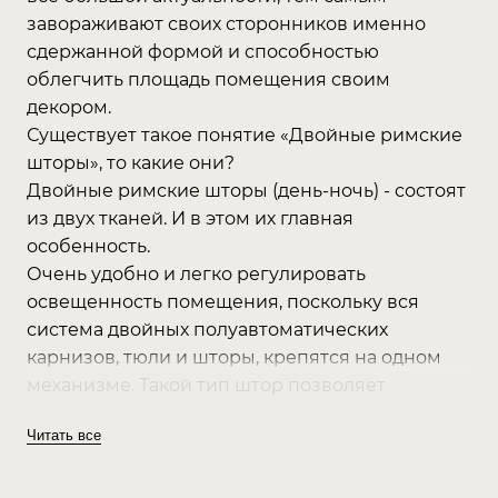
завораживают своих сторонников именно
сдержанной формой и способностью
облегчить площадь помещения своим
декором.
Существует такое понятие «Двойные римские
шторы», то какие они?
Двойные римские шторы (день-ночь) - состоят
из двух тканей. И в этом их главная
особенность.
Очень удобно и легко регулировать
освещенность помещения, поскольку вся
система двойных полуавтоматических
карнизов, тюли и шторы, крепятся на одном
механизме. Такой тип штор позволяет
использовать на окне как плотную, так и более
Читать все
тоньше ткани (солнцезащитную ткань и тюль),
которыми легко управлять независимо друг от
друга.