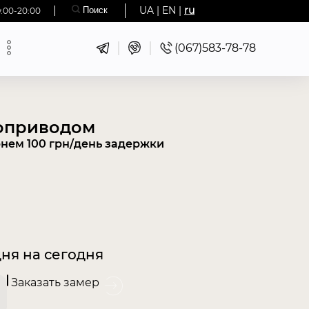
UA
|
EN
|
ru
9:00-20:00
(067)583-78-78
роприводом
рнем 100 грн/день задержки
ня на сегодня
Заказать замер