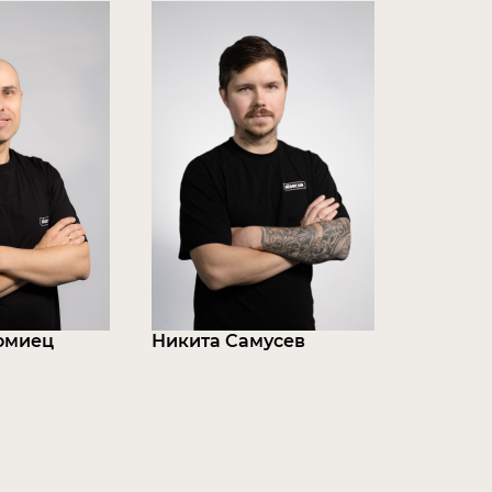
омиец
Никита Самусев