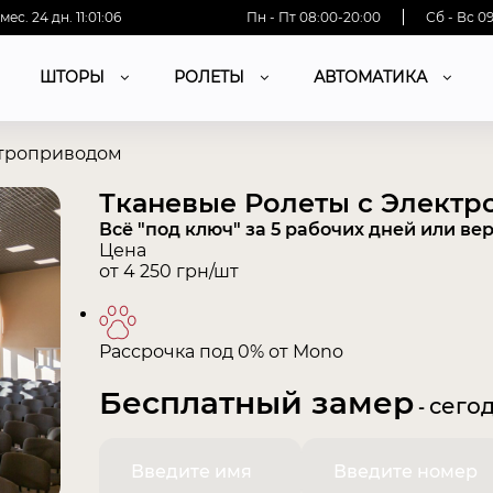
мес.
24
дн.
11
:
01
:
07
Пн - Пт 08:00-20:00
Сб - Вс 0
ШТОРЫ
РОЛЕТЫ
АВТОМАТИКА
ктроприводом
Тканевые Ролеты с Элект
Всё "под ключ" за 5 рабочих дней или ве
Цена
от
4 250
грн/шт
Рассрочка под 0% от Mono
Бесплатный замер
сегод
-