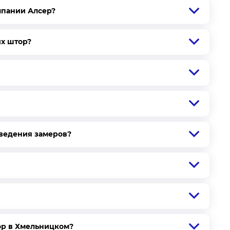
пола до потолка) вычтите высоту от потолка до
мпании Алсер?
орое должно быть, высоты от пола до шторы. Получено
их штор?
предназначение помещения, его размеры, размеры
иантов:
оведения замеров?
кие шторы, следуйте следующим рекомендациям:
портов через кольца в тесьме, начиная от верхнего
ор в Хмельницком?
 на шторе соедините с липучей частью на карнизе.