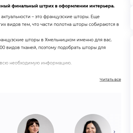
ошный финальный штрих в оформлении интерьера.
 актуальности – это французские шторы. Еще
их видов тем, что части полотна шторы собираются в
ранцузские шторы в Хмельницком именно для вас.
300 видов тканей, поэтому подобрать шторы для
 всю необходимую информацию.
сер”: какие преимущества?
Читать все
помещениях (квартиры, частные дома, театры, кафе и
карнизов – более 10 видов.
ь за счет подъемного механизма.