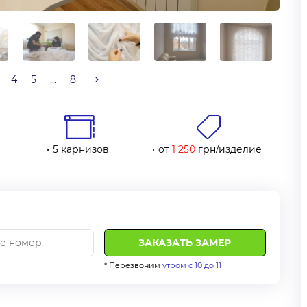
4
5
...
8
5 карнизов
от
1 250
грн/изделие
* Перезвоним
утром с 10 до 11