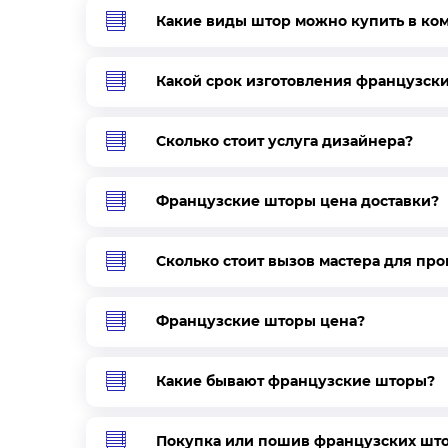
Вычислите высоту штор: от общей высоты (от 
Какие виды штор можно купить в ко
крепления на карнизе и вычтите значение, кот
значение - это высота изделия.
Какой срок изготовления французск
Выбирая длину французских штор, учитывайте 
окон и высоту потолка.
Сколько стоит услуга дизайнера?
Особенности монтажа
Французские шторы цена доставки?
Крепление французских штор возможно 2-х вар
Сколько стоит вызов мастера для пр
В оконный проем.
На оконный проем.
Французские шторы цена?
В любом варианте, чтобы установить французс
Какие бывают французские шторы?
С внутренней стороны проденьте шнурки от суп
кольца.
Покупка или пошив французских шт
Штору зафиксируйте на карнизе – липкую часть