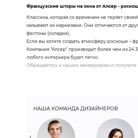
Французские шторы на окна от Алсер - роск
Классика, которая со временем не теряет своей
называют их маркизами. Они отличаются от друг
фестоны (складки).
Если вы хотите создать атмосферу роскоши – ф
Компания "Алсер" производит более чем из 24 
любого интерьера будет легко.
Обращайтесь к нашим менеджерам и получите
Французские шторы на заказ от компании “Ал
Универсальные.
Можно использовать в любых 
т.д.).
НАША КОМАНДА ДИЗАЙНЕРОВ
Большой выбор.
Тканей – более 24 300 видов, 
Дорогой вид.
Создают атмосферу роскоши.
Простые в использовании.
Просто регулироват