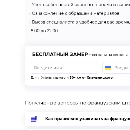
всего изготовляют из легкой и прозрачной ткан
Учет особенностей оконного проема и ваши
Подъемные – используется подъемный механиз
Ознакомление с образцами материалов.
длину штор. Могут быть как из легкой, так и из 
Выезд специалиста в удобное для вас время
8.00 до 22.00.
Если вам нужно более подробно разобраться в 
"Алсер" в Хмельницком или позвоните менедж
Французская штора станет украшением вашей 
БЕСПЛАТНЫЙ ЗАМЕР
-
сегодня на сегодня
Как правильно сделать замеры?
Сделать замеры вы можете самостоятельно или
Для г. Хмельницкого и
50+ км от Хмельницкого.
компании “Алсер” для проведения замеров в Хм
Если вы решили делать это самостоятельно, о
Популярные вопросы по французским шт
Чтобы определить ширину штор – измерьте д
Сделайте замеры высоты от пола до потолка в
Сделайте замеры от потолка до крепления на
Как правильно ухаживать за францу
Определитесь, на какой высоте от пола дол