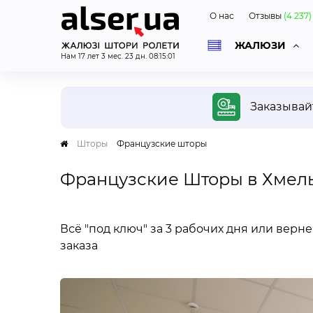
О нас
Отзывы
(
4 237
)
ЖАЛЮЗИ
Нам
17
лет
3
мес.
23
дн.
08
:
15
:
02
ОД
Заказыва
Шторы
Французские шторы
Французские Шторы в Хмел
Беспл
диза
Специ
Всё "под ключ" за 3 рабочих дня или верн
приед
заказа
вас в
и фот
дизай
и бюд