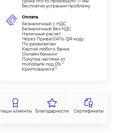
срока что-то произошло — мы
бесплатно устраним проблему
Оплата
Безналичный с НДС
катерина Беляева
Ульяна Бойко-Ромашкина
Инна Ле
Безналичный без НДС
Наличный расчет
Через Приват24По QR-коду
По реквизитам
Картой любого банка
Онлайн банкинг
Покупка частями от
monobank под
0%
Криптовалюта
Наши клиенты
Благодарности
Сертификаты