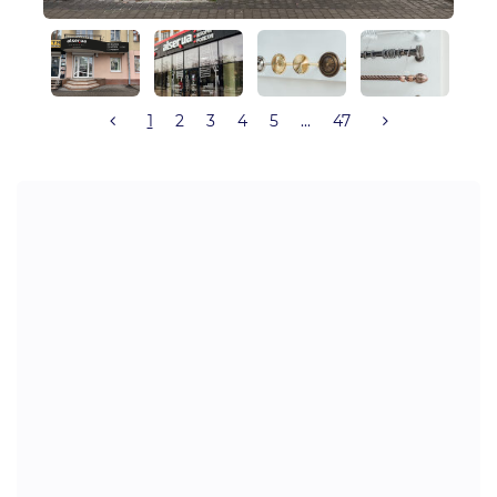
1
2
3
4
5
...
47