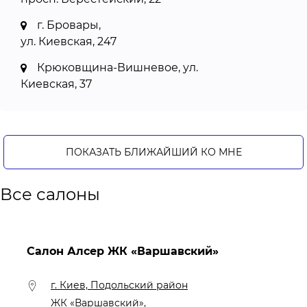
г. Бровары,
ул. Киевская, 247
Крюковщина-Вишневое, ул.
Киевская, 37
Софиевская Борщаговка, ул.
Петровская, 1
г. Одесса, ЖК Острова,
ПОКАЗАТЬ БЛИЖАЙШИЙ КО МНЕ
ул. Марсельская, 56
Все салоны
г. Львов,
просп. В. Черновола, 31
г. Ивано-Франковск,
Салон Алсер ЖК «Варшавский»
ул. Галицкая, 32
г. Киев, Подольский район
ЖК «Варшавский»,