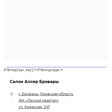
//=$map['api_key'];?>//=$language;?>
Салон Алсер Бровары
г. Бровары, Киевская область
ЖК «Лесной квартал»
ул. Киевская, 247