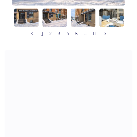
1
2
3
4
5
...
11