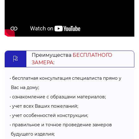
размера;
окончательная высота: +3 см.
2) Замер на проем окна:
Для начала измеряем ширину и высоту оконного
проема.
Преимущества
БЕСПЛАТНОГО
ЗАМЕРА
:
ширина = ширина отверстия + 1 см (как минимум);
высота = высота отверстия + 5 см (тоже можно
бесплатная консультация специалиста прямо у
увеличивать).
Вас на дому;
Особенности монтажа:
ознакомление с образцами материалов;
учет всех Ваших пожеланий;
Приобретая горизонтальные жалюзи в Хмельницком
учет особенностей конструкции;
на окна Вы получаете комплект, в который входят
болты, дюбеля, кронштейны, а также инструкция.
правильное и точное проведение замеров
будущего изделия;
Для начала на окно, створки или проем монтируют