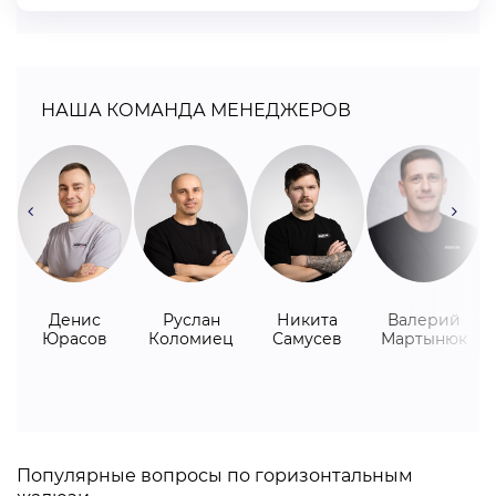
В любое удобное время приедут наши специалисты и
сделают все необходимые замеры, а именно:
НАША КОМАНДА МЕНЕДЖЕРОВ
БЕСПЛАТНЫЙ замер окон;
продемонстрируют фото готовых работ;
привезут все образцы материалов;
помогут подобрать оптимальное сочетание
материалов, что сделает окна неповторимыми и
уникальными.
Денис
Руслан
Никита
Валерий
Преимущества «АЛСЕР»:
Юрасов
Коломиец
Самусев
Мартынюк
бесплатная доставка от 15000 грн;
быстрое и бесплатное измерение;
только у нас Вы сможете купить горизонтальные
жалюзи на окна по лучшей цене в Хмельницком;
Популярные вопросы по горизонтальным
оплата производится удобным для Вас способом;