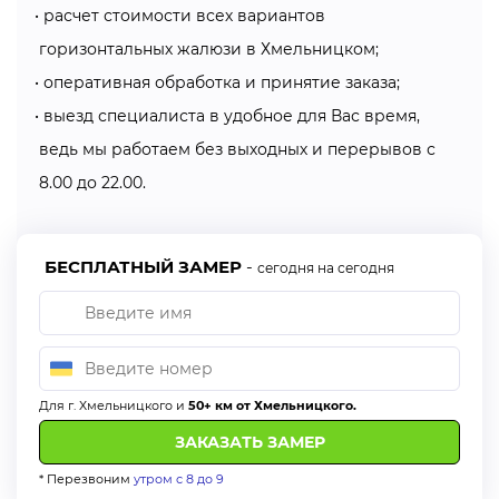
расчет стоимости всех вариантов
кронштейны, а затем в них вставляют карниз.
горизонтальных жалюзи в Хмельницком;
Монтаж горизонтальных жалюзи на пластиковые окна
оперативная обработка и принятие заказа;
можно производить со сверлением, без сверления (на
выезд специалиста в удобное для Вас время,
двухсторонний скотч) и накидные кронштейны.
ведь мы работаем без выходных и перерывов с
8.00 до 22.00.
Монтаж — кропотливая и важная работа, поэтому
лучше довериться специалистам компании «Алсер»,
которые проведут монтаж горизонтальных жалюзи в
БЕСПЛАТНЫЙ ЗАМЕР
-
сегодня на сегодня
Хмельницком профессионально.
Как заказать горизонтальные жалюзи в
Хмельницком?
Вы можете воспользоваться услугой «Заказ не выходя
Для г. Хмельницкого и
50+ км от Хмельницкого.
из дома».
Это очень просто! Оставьте заявку в календаре
* Перезвоним
утром с 8 до 9
бесплатных измерений или позвоните по телефону.