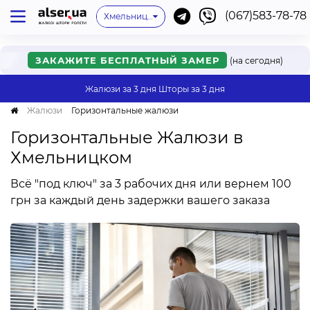
(067)583-78-78
Киев
Одесса
Львов
Хмельницкий
Нет моего города
Ивано-Франковск
Харьков
Днепр
Ужгород
Винница
Мукачево
Черкассы
Ровно
Онлайн
ЗАКАЖИТЕ БЕСПЛАТНЫЙ ЗАМЕР
(на сегодня)
Жалюзи за 3 дня
Шторы за 3 дня
Жалюзи
Горизонтальные жалюзи
Горизонтальные Жалюзи в
Хмельницком
Всё "под ключ" за 3 рабочих дня или вернем 100
грн за каждый день задержки вашего заказа