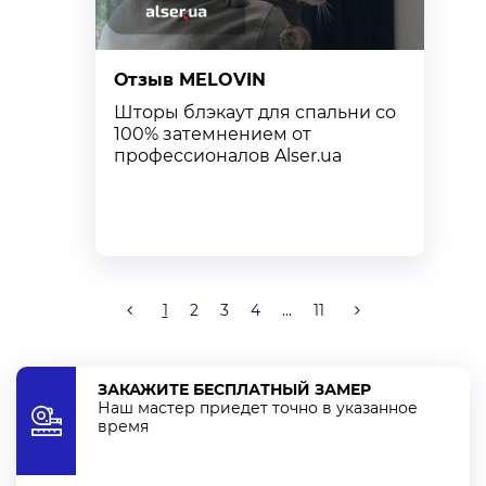
Оплата
Для оплаты заказа, можете выбрать любой удобный для
Отзыв MELOVIN
О
Вас способ:
Шторы блэкаут для спальни со
К
100% затемнением от
с
оплата наличными
профессионалов Alser.ua
т
безналичный с НДС
к
безналичный без НДС
через Приват24
покупка частями под 0% от monobank
криптовалютой (USDT, BTC, SOL, ETH, FDUSD, USDC,
1
2
3
4
...
11
BNB, POL)
ЗАКАЖИТЕ БЕСПЛАТНЫЙ ЗАМЕР
Наш мастер приедет точно в указанное
время