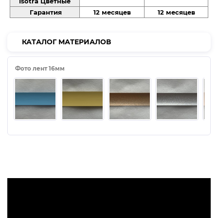
Isotra Цветные
защиту от солнца, устойчивы к перепадам температур.
Гарантия
12 месяцев
12 месяцев
Перфорированные жалюзи
– их особенность в
конструкции, благодаря которой можно регулировать
КАТАЛОГ МАТЕРИАЛОВ
солнечный свет в комнате.
Жалюзи из дерева (бамбука)
– экологичный вариант.
Фото лент 16мм
Как правильно сделать замеры?
Для начала решаем, какой вид крепежа нам необходим,
затем приступаем к замерам.
1) Замер на створке окна:
необходимо в нескольких местах измерить ширину
оконной створки (по границам штапика) и выбрать
наибольшее полученное число;
высота измеряется аналогично;
окончательная ширина: +1 см до первоначального