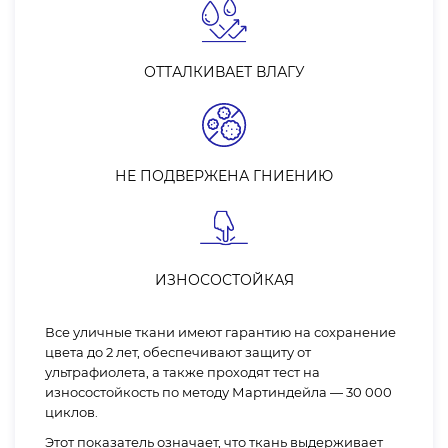
Обладает высоким уровнем защиты от
ультрафиолетового излучения и пропитана
ОТТАЛКИВАЕТ ВЛАГУ
специальными водоотталкивающими и
пылеотталкивающими веществами.
Заказать можно другие виды уличных штор для
создания желаемой атмосферы на веранде/террасе/
НЕ ПОДВЕРЖЕНА ГНИЕНИЮ
беседке:
Рулонные шторы – использована специальная
акриловая ткань с тефлоновым напылением.
Рассеивают солнечный свет и защищают от
ИЗНОСОСТОЙКАЯ
солнечного излучения.
Тканевые занавески (уличные занавески) – состоят
Все уличные ткани имеют гарантию на сохранение
цвета до 2 лет, обеспечивают защиту от
из разнообразного количества тканей (обычно
ультрафиолета, а также проходят тест на
используются легкие ткани). Среди них: лен, тюль.
износостойкость по методу Мартиндейла — 30 000
Блэкаут – ткань, которая имеет наиболее высокий
циклов.
уровень защиты от пропускания солнечного света.
Этот показатель означает, что ткань выдерживает