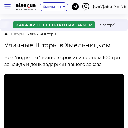
(067)583-78-78
Киев
Одесса
Львов
Хмельницкий
Нет моего города
Ивано-Франковск
Харьков
Днепр
Ужгород
Винница
Мукачево
Черкассы
Ровно
Онлайн
ЗАКАЖИТЕ БЕСПЛАТНЫЙ ЗАМЕР
(на завтра)
Шторы
Уличные шторы
Уличные Шторы в Хмельницком
Всё "под ключ" точно в срок или вернем 100 грн
за каждый день задержки вашего заказа