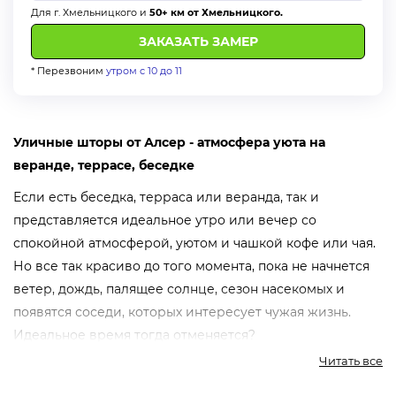
Для г. Хмельницкого и
50+ км от Хмельницкого.
* Перезвоним
утром с 10 до 11
Уличные шторы от Алсер - атмосфера уюта на
веранде, террасе, беседке
Если есть беседка, терраса или веранда, так и
представляется идеальное утро или вечер со
спокойной атмосферой, уютом и чашкой кофе или чая.
Но все так красиво до того момента, пока не начнется
ветер, дождь, палящее солнце, сезон насекомых и
появятся соседи, которых интересует чужая жизнь.
Идеальное время тогда отменяется?
Компания "Алсер" это не позволит. С разрешением этих
Читать все
проблем помогут современные и стильные уличные