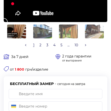
1
2
3
4
5
...
10
2 года гарантии
За 7 дней
от выгорания
от
1 800
грн/изделие
БЕСПЛАТНЫЙ ЗАМЕР
-
сегодня на завтра