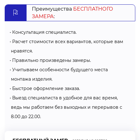
шторы.
Преимущества
БЕСПЛАТНОГО
Купить уличные шторы для беседки в Хмельницком
ЗАМЕРА
:
можно из 5 000 видов тканей и выбрать более 100
видов систем.
Консультация специалиста.
Они создают атмосферу уюта. Можно использовать на
Расчет стоимости всех вариантов, которые вам
открытых верандах кафе/ресторанов, в частных домах,
нравятся.
на террасах, в беседках. Также возможно оформление
мест для временной организации праздников на
Правильно произведены замеры.
открытом воздухе.
Учитываем особенности будущего места
монтажа изделия.
Шторы уличные от компании “Алсер”: какие
Быстрое оформление заказа.
преимущества?
Выезд специалиста в удобное для вас время,
Большой ассортимент. Можно выбрать на любой вкус.
ведь мы работаем без выходных и перерывов с
Индивидуальный пошив. Не важно какая форма
8.00 до 22.00.
беседки/террасы/веранды – мы изготовим уличные
шторы именно для вас.
Долговечные. Долгий срок эксплуатации.