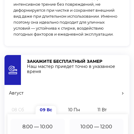
Полотно уличной шторы плотное и изготовлено из
интенсивное трение без повреждений, не
деформируется при чистке и сохраняет внешний
синтетических волокон. Не пропускает солнечный
вид даже при длительном использовании. Именно
свет, поглощает шум и ветер.
поэтому она идеально подходит для уличных
условий — устойчива к стирке, воздействию
погодных факторов и ежедневной эксплуатации.
Шторы уличные: особенности замера и монтажа
Проведение замеров и монтажа уличных штор –
процесс несложный, но требующий концентрации,
ЗАКАЖИТЕ БЕСПЛАТНЫЙ ЗАМЕР
понимания определенных особенностей и внимания.
Наш мастер приедет точно в указанное
Этапы зависят от выбранного типа штор, метода
время
крепления, места крепления, формы беседки/веранды/
террасы/балкона.
Август
Вы можете выполнить эти процессы самостоятельно
или воспользоваться услугами компании "Алсер".
Наш специалист произведет все необходимые замеры
08 Сб
09 Вс
10 Пн
11 Вт
12 С
БЕСПЛАТНО в Хмельницком и в пределах 50 км от
города в удобное для вас время. Вы можете заказать
8:00 — 10:00
10:00 — 12:00
выезд специалиста у нас на сайте в онлайн-календаре