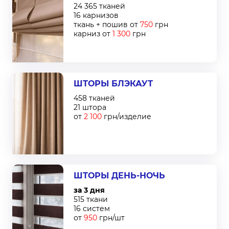
24 365 тканей
16 карнизов
ткань + пошив от
750
грн
карниз от
1 300
грн
ШТОРЫ БЛЭКАУТ
458 тканей
21 штора
от
2 100
грн/изделие
ШТОРЫ ДЕНЬ-НОЧЬ
за 3 дня
515 ткани
16 систем
от
950
грн/шт