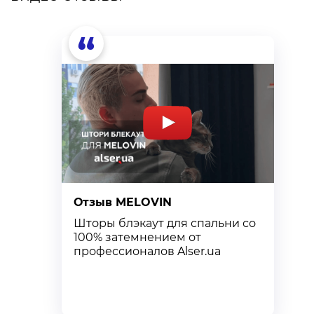
“
Отзыв MELOVIN
О
Шторы блэкаут для спальни со
К
100% затемнением от
с
профессионалов Alser.ua
т
к