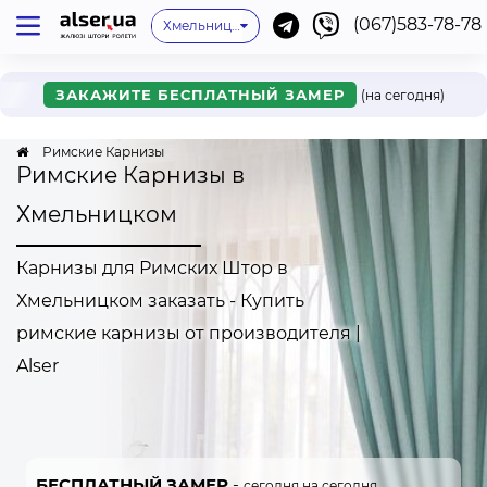
(067)583-78-78
Киев
Одесса
Львов
Хмельницкий
Нет моего города
Ивано-Франковск
Харьков
Днепр
Ужгород
Винница
Мукачево
Черкассы
Ровно
Онлайн
ЗАКАЖИТЕ БЕСПЛАТНЫЙ ЗАМЕР
(на сегодня)
Римские Карнизы
Римские Карнизы в
Хмельницком
Карнизы для Римских Штор в
Хмельницком заказать - Купить
римские карнизы от производителя |
Alser
БЕСПЛАТНЫЙ ЗАМЕР
-
сегодня на сегодня