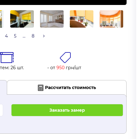
4
5
...
8
тем: 26 шт.
от
950
грн/шт
Рассчитать стоимость