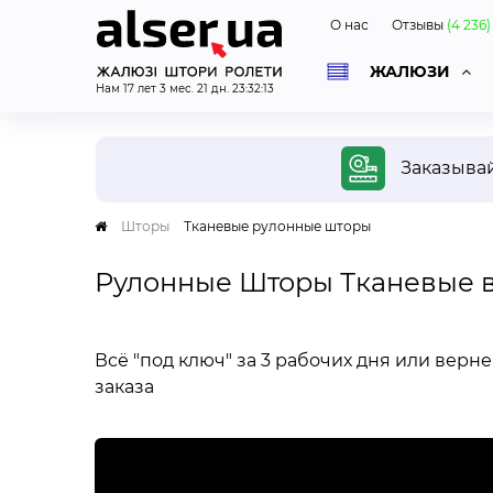
О нас
Отзывы
(
4 236
)
ЖАЛЮЗИ
Нам
17
лет
3
мес.
21
дн.
23
:
32
:
14
ОД
Заказыва
Шторы
Тканевые рулонные шторы
Рулонные Шторы Тканевые 
Беспл
диза
Специ
Всё "под ключ" за 3 рабочих дня или верн
приед
заказа
вас в
и фот
дизай
и бюд