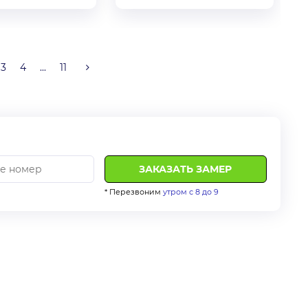
3
4
...
11
* Перезвоним
утром с 8 до 9