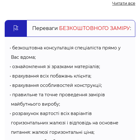
Читати все
всі 100%. Захищають як від сонячних променів, так і від
непотрібних поглядів з вулиці.
Переваги
БЕЗКОШТОВНОГО ЗАМІРУ
:
Переваги горизонтальних жалюзі:
широкий вибір варіантів, тому вдало можна підібрати
безкоштовна консультація спеціаліста прямо у
варіант, який гармонійно впишеться у Ваш інтер’єр.
Вас вдома;
матеріал жалюзі не вбирає сторонніх запахів, на
ознайомлення зі зразками матеріалів;
відміну від штор із тканини;
супер легкі в догляді, оскільки достатньо протирати їх
врахування всіх побажань клієнта;
вологою серветкою;
врахування особливостей конструкції;
горизонтальні жалюзі мають доступну ціну щодо
правильне та точне проведення замірів
аналогічних видів виробів.
майбутнього виробу;
розрахунок вартості всіх варіантів
Види горизонтальних жалюзі в Хмельницькому:
горизонтальних жалюзі і відповідь на основне
Жалюзі горизонтальні алюмінієві
— надають захист
питання: жалюзі горизонтальні ціна;
від сонця, стійкі до перепадів температур.