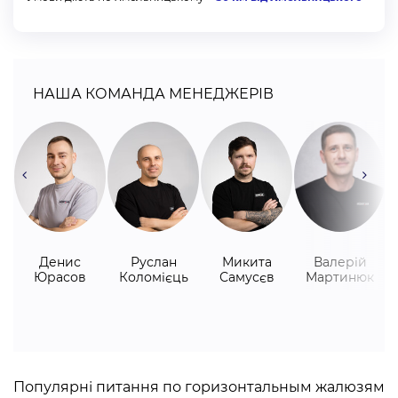
оплата готівкою
безготівковий з ПДВ
безготівковий без ПДВ
НАША КОМАНДА МЕНЕДЖЕРІВ
через Приват24
покупка частинами під 0% від monobank
криптовалютою (USDT, BTC, SOL, ETH, FDUSD, USDC,
BNB, POL)
Денис
Руслан
Микита
Валерій
Юрасов
Коломієць
Самусєв
Мартинюк
Популярні питання по горизонтальным жалюзям