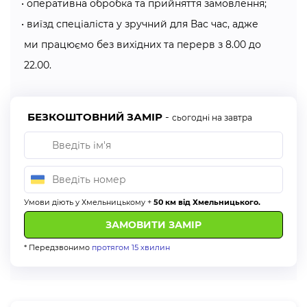
оперативна обробка та прийняття замовлення;
Перфоровані жалюзі
— їх особливість в конструкції,
виїзд спеціаліста у зручний для Вас час, адже
завдяки якій є можливість регулювати сонячне світло
ми працюємо без вихідних та перерв з 8.00 до
в кімнаті.
22.00.
Жалюзі з дерева (бамбука)
— екологічний варіант.
Як правильно зробити заміри?
БЕЗКОШТОВНИЙ ЗАМІР
-
сьогодні на завтра
Для початку вирішуємо, який вид кріплення нам
необхідний, потім приступаємо до замірів.
1) Замір на стулку вікна:
Умови діють у Хмельницькому +
50 км від Хмельницького.
необхідно в кількох місцях виміряти ширину віконної
стулки (по межах штапика) і вибрати найбільше
отримане число;
* Передзвонимо
протягом 15 хвилин
висота вимірюється аналогічно;
остаточна ширина: +1 см до первинного розміру;
остаточна висота: +3 см.