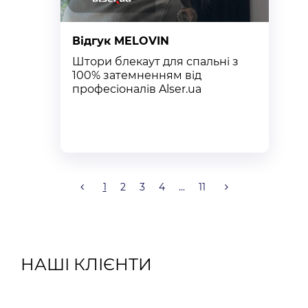
Відгук MELOVIN
В
Штори блекаут для спальні з
К
100% затемненням від
п
професіоналів Alser.ua
т
к
1
2
3
4
...
11
НАШІ КЛІЄНТИ