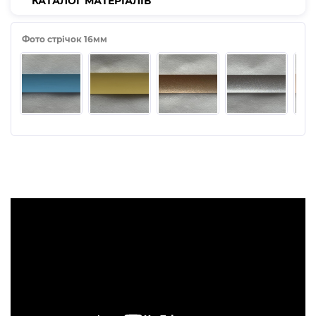
КАТАЛОГ МАТЕРІАЛІВ
Монтаж горизонтальних жалюзів на пластикові вікна
можна проводити зі свердлінням, без свердління (на
Фото стрічок 16мм
двосторонній скотч) та накидні кронштейни.
Монтаж — клопітлива та важлива робота, тому краще
довіритись спеціалістам компанії «Алсер», які
виконають монтаж горизонтальних жалюзів у
Хмельницькому професійно.
Як замовити горизонтальні жалюзі?
Ви маєте нагоду скористатися послугою «Замовлення
не виходячи з дому».
Це дуже легко! Залишіть заявку в календарі
безкоштовних вимірів або зателефонуйте нам.
У будь-який зручний час приїдуть наші спеціалісти та
зроблять усі необхідні виміри, а саме: