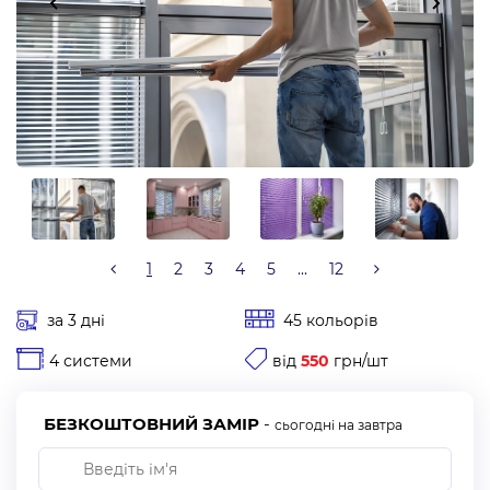
1
2
3
4
5
...
12
за 3 дні
45 кольорів
4 системи
від
550
грн/шт
БЕЗКОШТОВНИЙ ЗАМІР
-
сьогодні на завтра