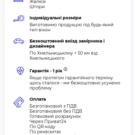
Жалюзі
Штори
Індивідуальні розміри
Виготовимо продукцію під будь-який
тип вікон
Безкоштовний виїзд замірника і
дизайнера
По Хмельницькому + 50 км від
Хмельницького
ⓘ
Гарантія - 1 рік
Якщо протягом гарантійного терміну
щось сталося - ми безкоштовно усунемо
проблему
Оплата
Безготівковий з ПДВ
Безготівковий без ПДВ
Готівковий розрахунок
Через Приват24
По QR-коду
По реквізитах