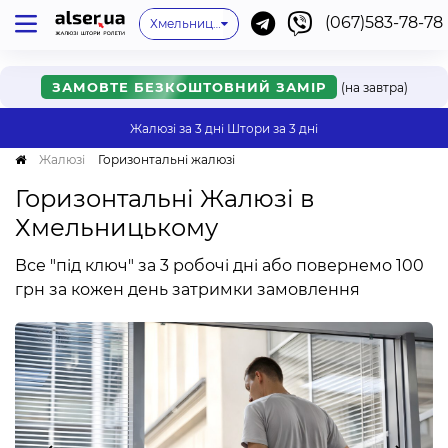
(067)583-78-78
Київ
Одеса
Львів
Немає мого міста
Хмельницький
Івано-Франківськ
Харків
Дніпро
Ужгород
Вінниця
Мукачево
Черкаси
Рівне
Онлайн
ЗАМОВТЕ БЕЗКОШТОВНИЙ ЗАМІР
(на завтра)
Жалюзі за 3 дні
Штори за 3 дні
Жалюзі
Горизонтальні жалюзі
Горизонтальні Жалюзі в
Хмельницькому
Все "під ключ" за 3 робочі дні або повернемо 100
грн за кожен день затримки замовлення