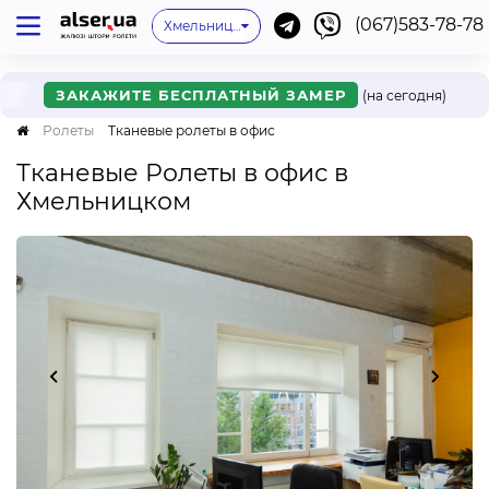
(067)583-78-78
Киев
Одесса
Львов
Хмельницкий
Нет моего города
Ивано-Франковск
Харьков
Днепр
Ужгород
Винница
Мукачево
Черкассы
Ровно
Онлайн
ЗАКАЖИТЕ БЕСПЛАТНЫЙ ЗАМЕР
(на сегодня)
Ролеты
Тканевые ролеты в офис
Тканевые Ролеты в офис в
Хмельницком