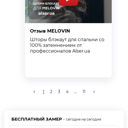
Отзыв MELOVIN
О
Шторы блэкаут для спальни со
К
100% затемнением от
с
профессионалов Alser.ua
т
к
1
2
3
4
...
11
БЕСПЛАТНЫЙ ЗАМЕР
-
сегодня на сегодня