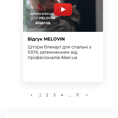
Відгук MELOVIN
В
Штори блекаут для спальні з
К
100% затемненням від
п
професіоналів Alser.ua
т
к
1
2
3
4
...
11