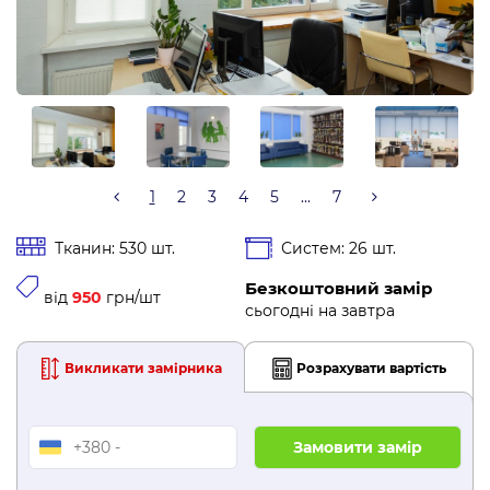
1
2
3
4
5
...
7
Тканин: 530 шт.
Систем: 26 шт.
Безкоштовний замір
від
950
грн/шт
сьогодні на завтра
Викликати замірника
Розрахувати вартість