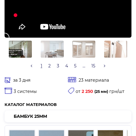
1
2
3
4
5
...
15
за 3 дня
23 материала
от
2 250
грн/шт
3 системы
(25 мм)
КАТАЛОГ МАТЕРИАЛОВ
БАМБУК 25ММ