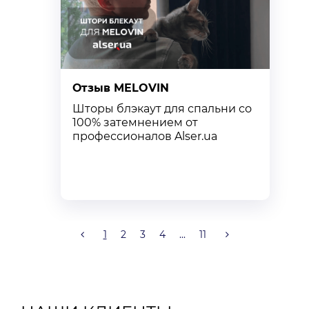
Отзыв MELOVIN
О
Шторы блэкаут для спальни со
К
100% затемнением от
с
профессионалов Alser.ua
т
к
1
2
3
4
...
11