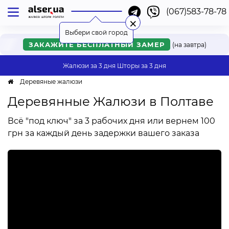
(067)583-78-78
Киев
Одесса
Львов
Харьков
Днепр
Ужгород
Винница
Мукачево
Черкассы
Ровно
Онлайн
Хмельницкий
Нет моего города
Ивано-Франковск
×
Выбери свой город
ЗАКАЖИТЕ БЕСПЛАТНЫЙ ЗАМЕР
(на завтра)
Жалюзи за 3 дня
Шторы за 3 дня
Деревяные жалюзи
Деревянные Жалюзи в Полтаве
Всё "под ключ" за 3 рабочих дня или вернем 100
грн за каждый день задержки вашего заказа