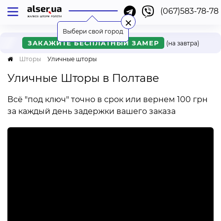
(067)583-78-78
Киев
Одесса
Львов
Харьков
Днепр
Ужгород
Винница
Мукачево
Черкассы
Ровно
Онлайн
Хмельницкий
Нет моего города
Ивано-Франковск
×
Выбери свой город
ЗАКАЖИТЕ БЕСПЛАТНЫЙ ЗАМЕР
(на завтра)
Шторы
Уличные шторы
Уличные Шторы в Полтаве
Всё "под ключ" точно в срок или вернем 100 грн
за каждый день задержки вашего заказа