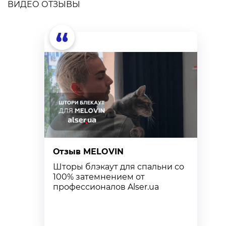
ВИДЕО ОТЗЫВЫ
“
Отзыв MELOVIN
О
Шторы блэкаут для спальни со
К
100% затемнением от
с
профессионалов Alser.ua
т
к