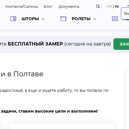
UA
|
ru
Контакты/Салоны
Блог
Документы
Вы
ШТОРЫ
РОЛЕТЫ
А
ИН заказ –
ТРИ бонуса
йте
БЕСПЛАТНЫЙ ЗАМЕР
(
сегодня на завтра
)
ЗАК
01
и в Полтаве
атная консультация
Гарантия на изделия –
12 м
йнера штор
+ замер
Для АЛСЕР качество изделий 
адостный, а еще и ищете работу, то вы попали по
алист компании АЛСЕР
первом месте, поэтому вы мо
ет на ваш адрес в удобное для
быть спокойны, что наши из
ремя, покажет образцы тканей
будут служить долго и надеж
о готовых проектов, подберет
гарантию на карнизы и мех
 задачи, ставим высокие цели и выполняем!
н изделий с учетом пожеланий
жета