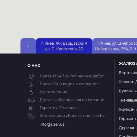
г. Киев, ЖК Варшавский
г. Киев, ул. Днепров
ул. С. Кристеров, 20
Набережная, 25А, 2-й
ЖАЛЮЗ
О НАС
Вертика
Более
127,413
выполненных работ
Жалюзи 
Более 7000 видов материалов
Рулонны
Изготовление
Доставка бесплатная по Украине
Тканевы
Гарантия 12 месяцев
Жалюзи 
Монтажники убирают после себя
Горизон
info@alser.ua
Деревян
Бамбуко