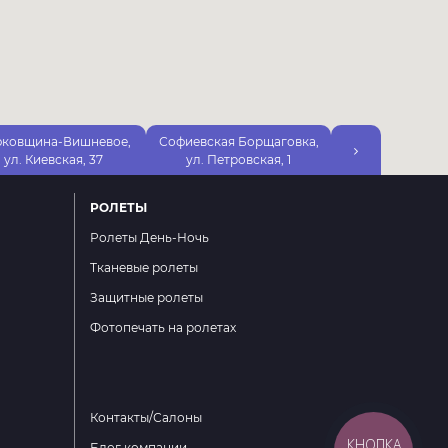
ковщина-Вишневое,
Софиевская Борщаговка,
г. Одесса, ЖК 
ул. Киевская, 37
ул. Петровская, 1
ул. Марсельск
РОЛЕТЫ
Ролеты День-Ночь
Тканевые ролеты
Защитные ролеты
Фотопечать на ролетах
Контакты/Салоны
КНОПКА
Блог компании