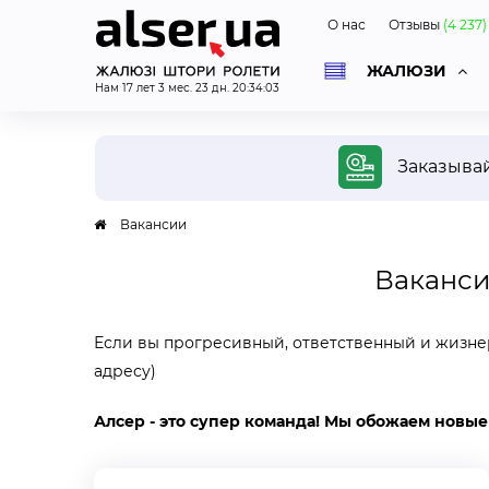
О нас
Отзывы
(
4 237
)
ЖАЛЮЗИ
Нам
17
лет
3
мес.
23
дн.
20
:
34
:
04
ОД
Заказыва
Вакансии
Ваканси
Беспл
диза
Если вы прогресивный, ответственный и жизнер
Специ
приед
адресу)
вас в
и фот
Алсер - это супер команда! Мы обожаем новые
дизай
и бюд