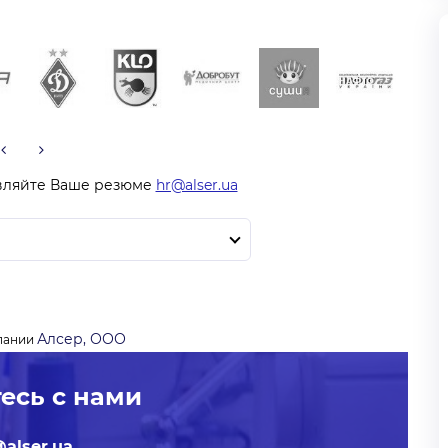
вляйте Ваше резюме
hr@alser.ua
Алсер, ООО
пании
есь с нами
alser.ua