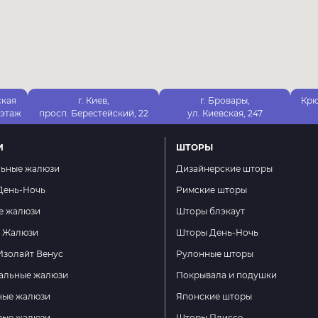
ская
г. Киев,
г. Бровары,
Крю
 этаж
просп. Берестейский, 22
ул. Киевская, 247
И
ШТОРЫ
льные жалюзи
Дизайнерские шторы
День-Ночь
Римские шторы
е жалюзи
Шторы блэкаут
е Жалюзи
Шторы День-Ночь
Изолайт Венус
Рулонные шторы
тальные жалюзи
Покрывала и подушки
ные жалюзи
Японские шторы
вые жалюзи
Шторы Плиссе