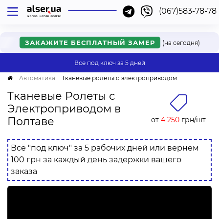
(067)583-78-78
Киев
Одесса
Львов
Харьков
Днепр
Ужгород
Винница
Мукачево
Черкассы
Ровно
Онлайн
Хмельницкий
Нет моего города
Ивано-Франковск
ЗАКАЖИТЕ БЕСПЛАТНЫЙ ЗАМЕР
(на сегодня)
Все под ключ
за 5 дней
Автоматика
Тканевые ролеты с электроприводом
Тканевые Ролеты с
Электроприводом в
Полтаве
от
4 250
грн/шт
Всё "под ключ" за 5 рабочих дней или вернем
100 грн за каждый день задержки вашего
заказа