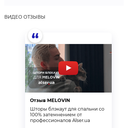
ВИДЕО ОТЗЫВЫ
“
Отзыв MELOVIN
О
Шторы блэкаут для спальни со
К
100% затемнением от
с
профессионалов Alser.ua
т
к