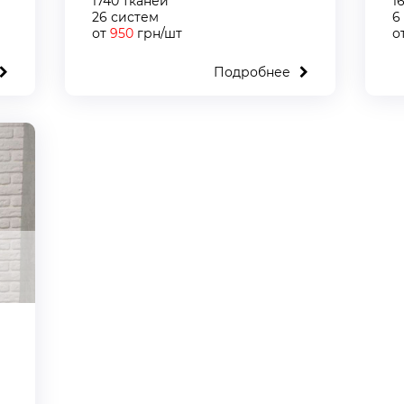
1740 тканей
1
26 систем
6
от
950
грн/шт
о
Подробнее