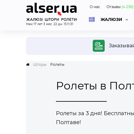
О нас
Отзывы
(
4 236
)
ЖАЛЮЗИ
Нам
17
лет
3
мес.
22
дн.
15
:
11
:
32
ОД
Заказыва
Шторы
Ролеты
Беспл
Ролеты в Пол
диза
Специ
приед
вас в
и фот
Ролеты за 3 дня! Бесплатн
дизай
Полтаве!
и бюд