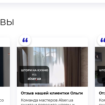
ЫВЫ
“
Отзыв нашей клиентки Ольги
От
со
Команда мастеров Alser.ua
Ко
сшила и повесила шторы и
сш