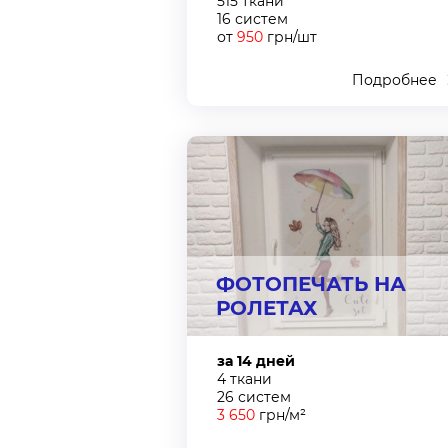
515 ткани
16 систем
от
950
грн/шт
Подробнее
ФОТОПЕЧАТЬ НА
РОЛЕТАХ
за 14 дней
4 ткани
26 систем
3 650
грн/м²