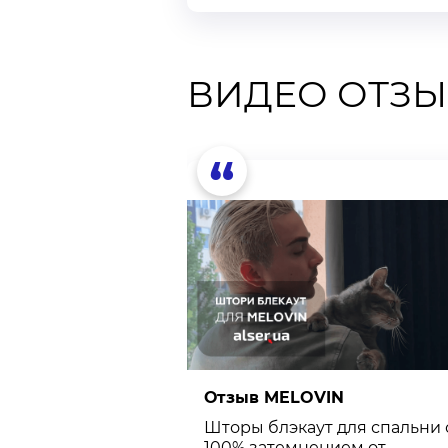
ВИДЕО ОТЗ
“
а
Отзыв MELOVIN
Шторы блэкаут для спальни 
100% затемнением от