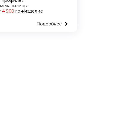
6 профилей
 механизмов
т
4 900
грн/изделие
Подробнее