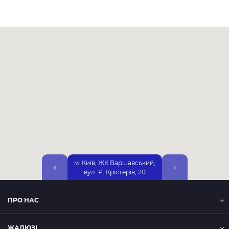
м. Київ, ЖК Варшавський,
м. Київ, вул. Дніп
вул. Р. Крістерів, 20
Набережна, 25А, 2-
ПРО НАС
ЖАЛЮЗІ