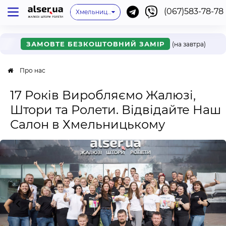
(067)583-78-78
Київ
Одеса
Львів
Немає мого міста
Хмельницький
Івано-Франківськ
Харків
Дніпро
Ужгород
Вінниця
Мукачево
Черкаси
Рівне
Онлайн
ЗАМОВТЕ БЕЗКОШТОВНИЙ ЗАМІР
(на завтра)
Про нас
17 Років Виробляємо Жалюзі,
Штори та Ролети. Відвідайте Наш
Салон в Хмельницькому