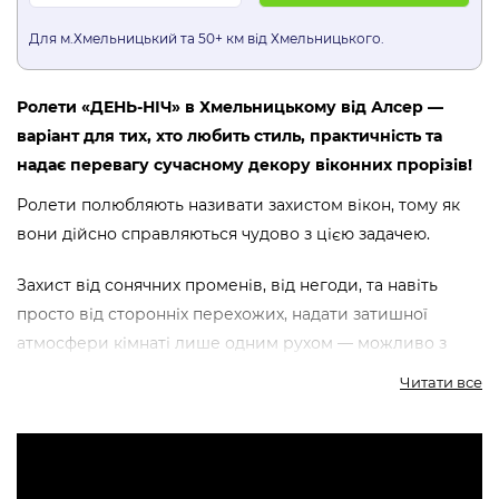
Для м.Хмельницький та 50+ км від Хмельницького.
Ролети «ДЕНЬ-НІЧ» в Хмельницькому від Алсер —
варіант для тих, хто любить стиль, практичність та
надає перевагу сучасному декору віконних прорізів!
Ролети полюбляють називати захистом вікон, тому як
вони дійсно справляються чудово з цією задачею.
Захист від сонячних променів, від негоди, та навіть
просто від сторонніх перехожих, надати затишної
атмосфери кімнаті лише одним рухом — можливо з
ролетами від Алсер.
Читати все
Ролети на вікна день-ніч складаються із двох видів
тканин: прозорої та щільної. Тому можна легко
регулювати рівень попадання сонячного світла,