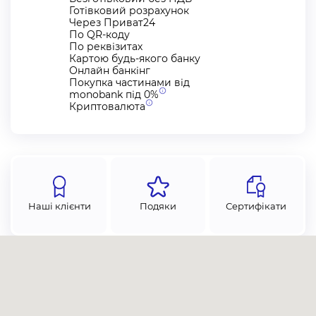
—.
Готівковий розрахунок
Через Приват24
По QR-коду
Оплата
По реквізитах
Картою будь-якого банку
Онлайн банкінг
Для Вашої зручності пропонуємо кілька видів оплат:
Покупка частинами від
monobank під
0%
Безготівковий розрахунок без ПДВ
Криптовалюта
Безготівковий з ПДВ
Готівковий розрахунок
Оплата через «Приват24»
Покупка частинами під 0% від monobank
Криптовалютою (USDT, BTC, SOL, ETH, FDUSD, USDC,
Наші клієнти
Подяки
Сертифікати
BNB, POL)
Ми надаємо гарантію 12 місяців. Гарантія поширюється
на механізми та карнизи. Не гарантійним є випадки
пошкодження тканин, будь-яким способом:
у випадку появи дефектів, спричинених