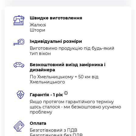
консультацію спеціаліста, який відповість на всі Ваші
питання і ви зможете ролети день-ніч купити. При
Швидке виготовлення
необхідності, наш майстер приїде до Вас протягом 2-х
Жалюзі
годин.
Штори
Індивідуальні розміри
Переваги Алсер:
Виготовимо продукцію під будь-який
тип вікон
Компанія «Алсер» має величезний досвід на ринку з
виготовлення ролет — це понад 17 років і тільки у нас:
Безкоштовний виїзд замірника і
дизайнера
По Хмельницькому + 50 км від
127 413 успішно виконаних робіт і задоволених клієнтів;
Хмельницького
широкий і різноманітний вибір матеріалів і тканин;
надійні і якісні системи установки;
ⓘ
Гарантія - 1 рік
безкоштовний вимір і розрахунок всіх бажаних
Якщо протягом гарантійного терміну
щось сталося - ми безкоштовно усунемо
варіантів;
проблему
безкоштовна доставка від 15000 грн
Оплата
Безготівковий з ПДВ
Наша команда виготовляє всі замовлення рівно в строк
Безготівковий без ПДВ