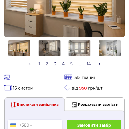
1
2
3
4
5
...
14
515 тканин
16 систем
від
950
грн/шт
Викликати замірника
Розрахувати вартість