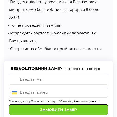
Виїзд спеціаліста у зручний для Вас час, адже
Зручні у використанні
— оскільки ролети не
ми працюємо без вихідних та перерв з 8.00 до
перекривають надходження повітря, на відміну від
22.00.
щільних і суцільних гардин.
Точне проведення замірів.
Види ролет, особливості їх конструкції чи механізму:
Розрахунок вартості можливих варіантів, які
Вас цікавлять.
Компанія Алсер пропонує два типи механізмів ролет
Оперативна обробка та прийняття замовлення.
день-ніч:
Ролети день-ніч відкритого типу
— конструкція являє
собою відкритий вал, на який намотується полотно
БЕЗКОШТОВНИЙ ЗАМІР
-
сьогодні на сьогодні
тканини. Цей тип є найбільш популярним завдяки своїй
нижчій вартості.
Ролети день-ніч закритого типу
— валовий механізм
закритий спеціальним коробом та є направляючим для
Умови діють у Хмельницькому +
50 км від Хмельницького.
переміщення тканини. Даний тип більше захищає від
попадання сонячного світла в приміщення.