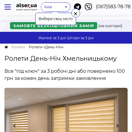
(067)583-78-78
Київ
Немає мого міста
×
Одеса
Львів
Харків
Дніпро
Ужгород
Вінниця
Мукачево
Черкаси
Рівне
Онлайн
Хмельницький
Івано-Франківськ
Вибери своє місто
ЗАМОВТЕ БЕЗКОШТОВНИЙ ЗАМІР
(на сьогодні)
Жалюзі за 3 дні
Штори за 3 дні
Ролети
Ролети «День-Ніч»
Ролети День-Ніч Хмельницькому
Все "під ключ" за 3 робочі дні або повернемо 100
грн за кожен день затримки замовлення