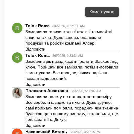
стулок, що відкриваються):
Спиртом знежирити місце кріплення ролети.
Прикладіть горизонтально конструкцію з валом та
зробіть відповідні відмітки.
З’єднайте між собою насадки приклеювання з
кронштейнами.
З двостороннього скотчу зніміть захисну плівку на
насадках для кріплення.
Щільно приклейте насадки з кронштейнами у
відмічені місця.
Вставте вал штори в кронштейни (до характерного
звуку клацання).
Перевірте роботу підйомного механізму та
відрегулюйте крайнє положення тканини.
Розглянемо монтаж закритого типу
(можна монтувати
тільки на віконну раму):