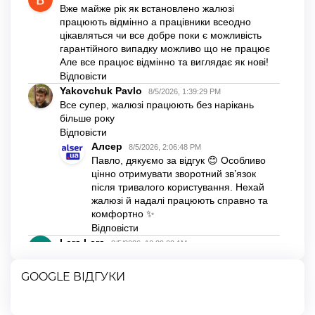
Направляючу прикладіть до віконної рами та зробіть
відмітки верхнього краю.
Зафіксуйте короб на липкій основі.
За допомогою саморізів встановіть короб на віконну
раму.
Встановіть направляючі, зафіксувавши їх на липкій
основі по периметру рами.
Найкраще монтаж довірити нашим спеціалістам
компанії «Алсер», вони якісно, швидко та професійно
виконають цю роботу в зручний для Вас час!
Як замовити ролети «День-Ніч»?
Для Вас ми зробили замовлення максимально легким.
GOOGLE ВІДГУКИ
Натисніть кнопку зв’язку у правому нижньому куті сайту
і вже через 30 секунд отримайте професійну