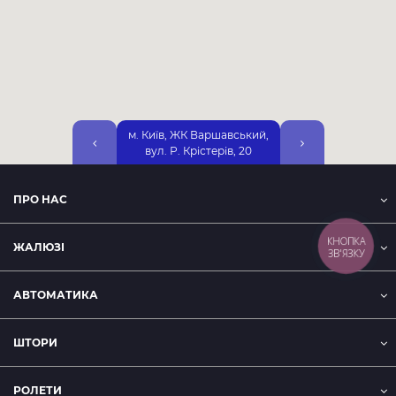
порушенням умов експлуатації та правил догляду;
механічного пошкодження тканини;
пошкодження під дією природних явищ або хімічних
речовин;
пошкодження тканини будь-яким іншим способом.
м. Київ, ЖК Варшавський,
м. Київ, вул. Дніп
вул. Р. Крістерів, 20
Набережна, 25А, 2-
ПРО НАС
ЖАЛЮЗІ
КНОПКА
ЗВ'ЯЗКУ
АВТОМАТИКА
ШТОРИ
РОЛЕТИ