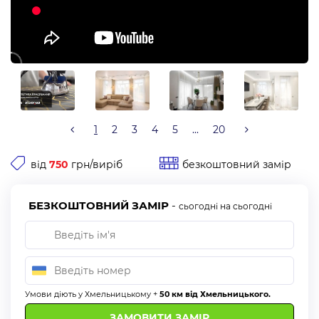
1
2
3
4
5
...
20
від
750
грн/виріб
безкоштовний замір
БЕЗКОШТОВНИЙ ЗАМІР
-
сьогодні на сьогодні
Умови діють у Хмельницькому +
50 км від Хмельницького.