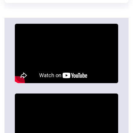
красиво та естетично буде виглядати тюль на Вашому
вікні.
Насамперед потрібно знати який тюль буде в Вас:
драповані по підлозі (потрібно додати довжину
драпірування 15-60 см);
до підвіконня (потрібно відняти 1-2 см);
нижче за підвіконня (потрібно додати 10-15 см);
до підлоги (потрібно відняти 1-2 см).
Для початку заміряємо висоту від кінця гачка, на якому
буде тюль, до підвіконня чи підлоги, залежно від
конструкції та Ваших побажань.
Потім проводимо розрахунки в залежності від
обраного типу тюлю.