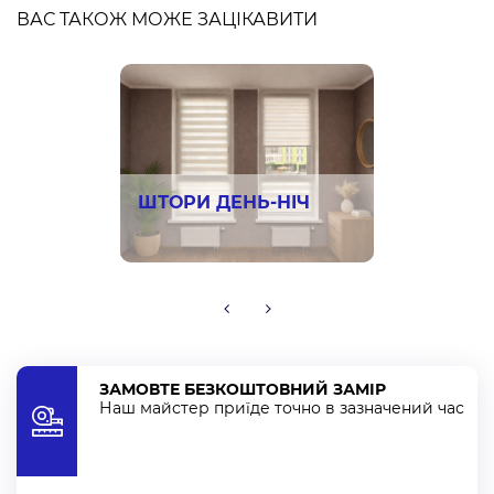
ВАС ТАКОЖ МОЖЕ ЗАЦІКАВИТИ
Щоб оплатити замовлення та купити тюль у
Хмельницькому, можете вибрати будь-який зручний
для Вас спосіб:
Оплата готівкою
Безготівковий з ПДВ
Безготівковий без ПДВ
ШТОРИ ДЕНЬ-НІЧ
Через Приват24
Покупка частинами під 0% від monobank
Криптовалютою (USDT, BTC, SOL, ETH, FDUSD, USDC,
BNB, POL)
ЗАМОВТЕ БЕЗКОШТОВНИЙ ЗАМІР
Наш майстер приїде точно в зазначений час