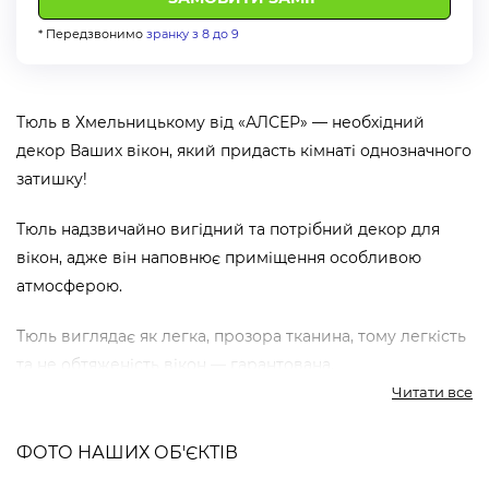
* Передзвонимо
зранку з 8 до 9
Тюль в Хмельницькому від «АЛСЕР» — необхідний
декор Ваших вікон, який придасть кімнаті однозначного
затишку!
Тюль надзвичайно вигідний та потрібний декор для
вікон, адже він наповнює приміщення особливою
атмосферою.
Тюль виглядає як легка, прозора тканина, тому легкість
та не обтяженість вікон — гарантована.
Читати все
Компанія «Алсер» пропонує Вам найсучасніші види
тюлі та БЕЗКОШТОВНУ консультацію наших
ФОТО НАШИХ ОБ'ЄКТІВ
професійних спеціалістів в Хмельницькому.