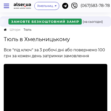
(067)583-78-78
Київ
Одеса
Львів
Немає мого міста
Хмельницький
Івано-Франківськ
Харків
Дніпро
Ужгород
Вінниця
Мукачево
Черкаси
Рівне
Онлайн
ЗАМОВТЕ БЕЗКОШТОВНИЙ ЗАМІР
(на сьогодні)
Штори
Тюль
Тюль в Хмельницькому
Все "під ключ" за 3 робочі дні або повернемо 100
грн за кожен день затримки замовлення