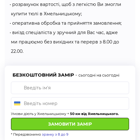
зростає в сім’ях де маленькі діти або є алергіки. Саме за
розрахунок вартості, щоб з легкістю Ви змогли
того, що такий вид тюлю руйнує близько 90% найбільш
купити тюлі в Хмельницькому;
поширених ЛОС, а також альдегіди та формальдегіди,
оперативна обробка та прийняття замовлення;
що знаходяться в повітрі. Одне з найкращих Ваших
виїзд спеціаліста у зручний для Вас час, адже
рішень — купити тюль в Хмельницькому.
ми працюємо без вихідних та перерв з 8.00 до
«Алсер» співпрацює з французьким виробником
22.00.
LINDER, який представляє для Вас:
сумішеві тканини з льоном;
БЕЗКОШТОВНИЙ ЗАМІР
-
сьогодні на сьогодні
вуалі;
крепи;
найніжніші хвилясті тканини, які в Європі називають
«дитяче тіло»;
тканини «під натуральну бавовну».
Умови діють у Хмельницькому +
50 км від Хмельницького.
Як правильно зробити заміри?
* Передзвонимо
зранку з 8 до 9
Від правильного та чіткого заміру залежить наскільки