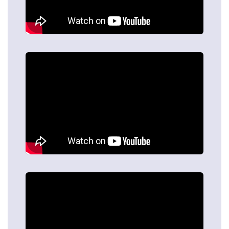
Особливості монтажу
Пропонуємо Вам три варіанти кріплення тюлю:
На декоративних гачках за допомогою стрічок. При
такому варіанті кріплення карниз не
використовується.
На стельових профілях (карнизах) — оскільки плюс
такого типу кріплення є можливість сховати профіль за
плінтус стелі, під натяжне стельове покриття або в
підставу з гіпсокартону.
На кованих карнизах — один з оригінальних
способів кріплення тюлю, який можна
використовувати в класичних інтер'єрах приміщень.
Як замовити тюль?
Щоб купити тюль в Хмельницькому Ви можете