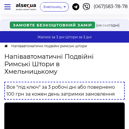
(067)583-78-78
Київ
Одеса
Львів
Немає мого міста
Хмельницький
Івано-Франківськ
Харків
Дніпро
Ужгород
Вінниця
Мукачево
Черкаси
Рівне
Онлайн
ЗАМОВТЕ БЕЗКОШТОВНИЙ ЗАМІР
(на сьогодні)
Жалюзі за 3 дні
Штори за 3 дні
Напівавтоматичні подвійні римські штори
Напівавтоматичні Подвійні
Римські Штори в
Хмельницькому
Все "під ключ" за 3 робочі дні або повернемо
100 грн за кожен день затримки замовлення