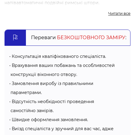
напівавтоматичні подвійні римські штори.
Читати все
Вони сучасна інтерпретація своїх “класичних родичів”.
А наша команда спеціалістів компанії Алсер допоможе
Переваги
БЕЗКОШТОВНОГО ЗАМІРУ
:
вам у виборі та надасть консультацію стосовно видів
тканин, механізмів, варіантів дизайну, особливостей
напівавтоматичних подвійних римських штор.
Консультація кваліфікованого спеціаліста.
Врахування ваших побажань та особливостей
Напівавтоматичні римські штори в Хмельницькому
конструкції віконного отвору.
від компанії “Алсер”: які переваги?
Замовлення виробу із правильними
Використані якісні та екологічно безпечні матеріали,
параметрами.
які при нагріванні не виділяють токсичних речовин.
Відсутність необхідності проведення
Прості в монтажу. Римські штори не потребують для
самостійно замірів.
встановлення великих зусиль та часу.
Швидке оформлення замовлення.
Легкі та зручні в догляді.
Зручне використання. Штори автоматично
Виїзд спеціаліста у зручний для вас час, адже