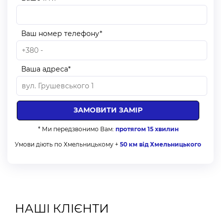
вчасно та якісно. Вам залишиться тільки
насолоджуватись результатом, адже навіть прибирання
Ваш номер телефону*
після монтажу буде зроблено.
Як замовити напівавтоматичні подвійні римські
Ваша адреса*
штори в Хмельницькому?
Для оформлення замовлення оберіть будь-який
зручний для вас спосіб:
На сайті: оформити замовлення онлайн.
* Ми передзвонимо Вам:
протягом 15 хвилин
По телефону: зателефонувати менеджерам компанії
Умови діють по Хмельницькому +
50 км від Хмельницького
Alser за телефонами, які вказані на сторінці сайту.
Кнопкою швидкого зв’язку на сайті: вкажіть час, коли
вам буде зручно розмовляти та наш менеджер з вами
зв’яжеться.
Онлайн-чат: отримайте онлайн-консультацію.
НАШІ КЛІЄНТИ