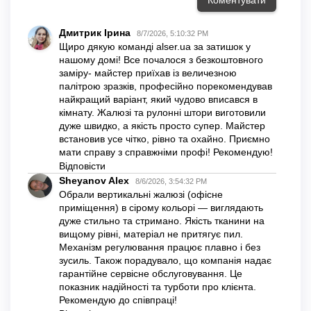
Безготівковий без ПДВ
Через Приват24
Покупка частинами під 0% від monobank
Криптовалютою (USDT, BTC, SOL, ETH, FDUSD, USDC,
BNB, POL)