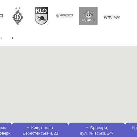
ська
м. Київ, просп.
м. Бровари,
Кр
поверх
Берестейський, 22
вул. Київська, 247