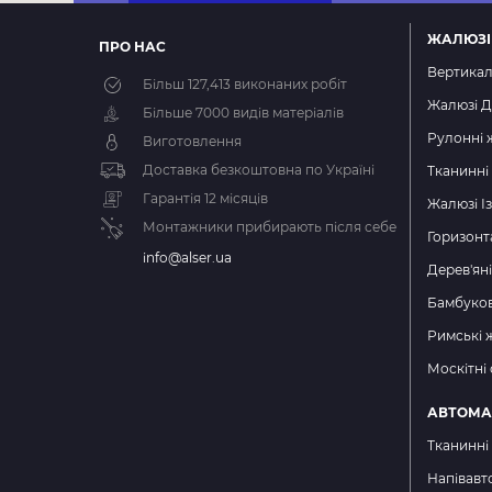
ЖАЛЮЗІ
ПРО НАС
Вертикал
Більш
127,413
виконаних робіт
Жалюзі Д
Більше 7000 видів матеріалів
Рулонні 
Виготовлення
Доставка безкоштовна по Україні
Тканинні
Гарантія 12 місяців
Жалюзі І
Монтажники прибирають після себе
Горизонт
info@alser.ua
Дерев'ян
Бамбуков
Римські 
Москітні 
АВТОМА
Тканинні
Напівавт