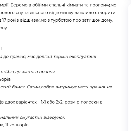
мрії. Беремо в обійми спальні кімнати та пропонуємо
орового сну та якісного відпочинку важливо створити
д 17 років відшиваємо з турботою про затишок дому,
зну.
і
а до прання, має довгий термін експлуатації
 стійка до частого прання
ьорів
стий блиск. Сатин добре витримує часті прання, не
в двох варіантах – 1х1 або 2х2: розмір полоски в
гінальний смугастий візерунок
, 11 кольорів