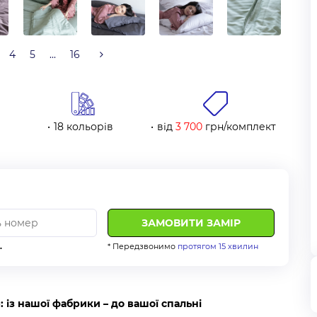
4
5
...
16
18 кольорів
від
3 700
грн/комплект
.
* Передзвонимо
протягом 15 хвилин
: із нашої фабрики – до вашої спальні