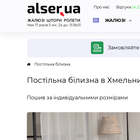
Про нас
Відгуки
(
4 2
ЖАЛЮЗІ
Нам
17
років
3
міс.
24
дн.
13
:
36
:
02
ОД
Замовляйт
Постільна білизна
Постільна білизна в Хмельн
Безко
диза
Пошив за індивідуальними розмірами
Спеці
вашу 
покаж
проєк
ураху