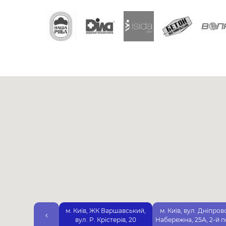
м. Київ, ЖК Варшавський,
м. Київ, вул. Дніпров
вул. Р. Крістерів, 20
Набережна, 25А, 2-й 