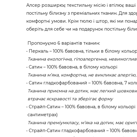
Алсер розширює текстильну місію і втілює ваші 
постільну білизну з преміальних тканин. Для зд
комфортні умови. Крім тюлю і штор, які ми пона
оберіть для себе чи на подарунок постільну біли
Пропонуємо 6 варіантів тканин:
Перкаль – 100% бавовна, тільки в білому кольор
Тканина екологічна, гіпоалергенна, невимоглив
Сатин – 100% бавовна, в білому кольорі
Тканина м’яка, комфортна, не викликає алергію,
Сатин гладкофарбований – 100% бавовна, 7 кол
Тканина приємна на дотик, має легкий шовкови
втрачає яскравості та зберігає форму
Страйп-Сатин – 100% бавовна, в білому кольорі (
сантиметрах)
Тканина преміумкласу, м’яка на дотик, має ори
Страйп-Сатин гладкофарбований – 100% бавовна