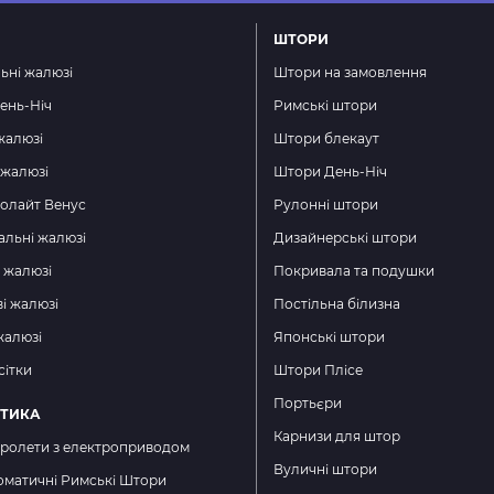
ШТОРИ
ьні жалюзі
Штори на замовлення
ень-Ніч
Римські штори
жалюзі
Штори блекаут
 жалюзі
Штори День-Ніч
золайт Венус
Рулонні штори
альні жалюзі
Дизайнерські штори
і жалюзі
Покривала та подушки
і жалюзі
Постільна білизна
жалюзі
Японські штори
сітки
Штори Плісе
Портьєри
ТИКА
Карнизи для штор
 ролети з електроприводом
Вуличні штори
оматичні Римські Штори