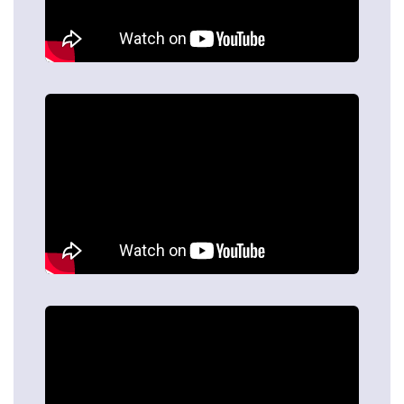
Легке управління —
римські штори мають
спеціальний підіймальний механізм, тому управляти
Вам буде супер просто.
Сучасний та елегантний вигляд —
конструкція — це і
є родзинка римських штор, тому хоч і пошиті штори з
щільних тканин, все одно будуть виглядати легко і не
обтяжено.
Типи римських штор та особливості їх механізму
роботи:
В базі римських штор компанії «Алсер» налічується 3
типи штор:
Класичний тип
— один з найпоширеніших типів.
Являють собою рівне полотно, піднімаючись,
утворюють горизонтальні складки, які накладаються
один на одного.