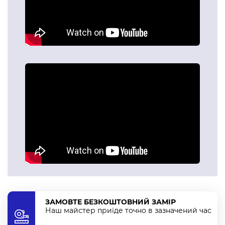
Подвійні римські штори "день-ніч"
- родзинка такого
типу штор — регулювання. Відразу дві римські штори
кріпляться на одному карнизі (одна із щільної тканини, а
інша з прозорого тюлю). Тому їх можна регулювати як
для дня, так і для ночі.
Каскадний тип
— цей тип відрізняється від інших типів
римських штор тим, що каскадні штори мають складки
навіть тоді, коли розкриті. Падаючи вниз, вони
утворюють витончені та довершені драпірування.
Кожен з представлених типів має свій шарм та
практичність, тому якого б типу римські штори в
Хмельницькому Ви обрали, вони підходять для різних
інтер’єрів та приміщень, хоч це кухня, вітальня, спальня,
ЗАМОВТЕ БЕЗКОШТОВНИЙ ЗАМІР
дитяча чи навіть робочий кабінет.
Наш майстер приїде точно в зазначений час