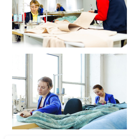
Якщо виникає у Вас питання в чому ж практичність
римських штор?
Відповідаємо — римські штори можна
використовувати як окремий елемент декору, так і за
потреби поєднувати з тюлем та шторами.
А також можна сміло гарантувати якість наших
римських штор, оскільки вони поєднують в собі міцні
голландські алюмінієві карнизи та сучасний роторно-
ланцюговий механізм.
Переваги римських штор від «Алсер»:
Простота в догляді —
це дуже великий плюс! Римські
штори можна чистити за допомогою пилотяга, прати в
пральній машинці / вручну або здати в хімчистку.
Полотна легко знімаються з карниза і навішуються