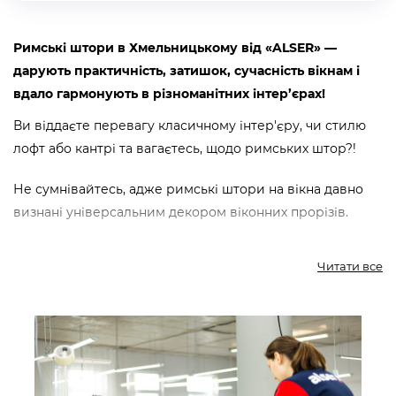
Римські штори в Хмельницькому від «ALSER» —
дарують практичність, затишок, сучасність вікнам і
вдало гармонують в різноманітних інтер’єрах!
Ви віддаєте перевагу класичному інтер'єру, чи стилю
лофт або кантрі та вагаєтесь, щодо римських штор?!
Не сумнівайтесь, адже римські штори на вікна давно
визнані універсальним декором віконних прорізів.
Римські штори виглядають як рівне полотно тканини.
Читати все
При піднятті збираються у хвилеподібні рівні складки,
завдяки закріпленим у ньому поперечним планкам.
Щодо кріплення, то існують спеціальні карнизи з
механізмами підйому/опусканню чи фіксації римської
штори.