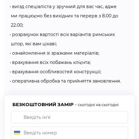
Компанія «Алсер» пропонує Вам сучасні типи
виїзд спеціаліста у зручний для вас час, адже
підіймальних механізмів:
ми працюємо без вихідних та перерв з 8.00 до
автоматичний;
22.00;
подвійний механізм автоспуску;
розрахунок вартості всіх варіантів римських
ланцюжково-роторний.
штор, які вам цікаві;
ознайомлення зі зразками матеріалів;
Монтаж дуже відповідальний етап, тому краще за
врахування всіх побажань клієнта;
всього викликати спеціаліста компанії «Алсер», який
приїде у зручний для Вас час та виконає професійно
врахування особливостей конструкції;
свою роботу!
оперативна обробка та прийняття замовлення.
Як замовити римські штори в Хмельницькому?
БЕЗКОШТОВНИЙ ЗАМІР
-
сьогодні на сьогодні
Щоб Ви могли оформити своє замовлення, ми
розробили, для Вашої зручності, декілька легких
способів:
На сайті: Ви можете оформити замовлення через сайт.