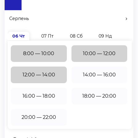
Як правильно зробити заміри римських штор?
Для того, щоб заміри для римських штор були чіткими
Серпень
та правильними, спочатку потрібно визначитись з
місцем, де будете вішати римські штори.
06 Чт
07 Пт
08 Сб
09 Нд
10 П
Наступний крок — визначтесь із типом кріплення. В
залежності від обраного типу, особливості замірів
8:00 — 10:00
10:00 — 12:00
будуть відрізнятися.
12:00 — 14:00
14:00 — 16:00
Пропонуємо Вам чотири види кріплень:
1. Кріплення до стелі.
16:00 — 18:00
18:00 — 20:00
Ширина виробу: потрібно зробити заміри підвіконня
або ж оберіть ширину готових римських штор,
20:00 — 22:00
виходячи з Вашого дизайнерського рішення.
Висота виробу: потрібно виміряти висоту від стелі до