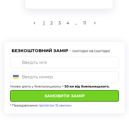
безготівковий розрахунок без ПДВ
безготівковий з ПДВ
готівковий розрахунок
1
2
3
4
...
11
оплата через «Приват 24»
БЕЗКОШТОВНИЙ ЗАМІР
-
сьогодні на сьогодні
Умови діють у Хмельницькому +
50 км від Хмельницького.
* Передзвонимо
протягом 15 хвилин