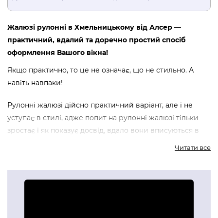
Жалюзі рулонні в Хмельницькому від Алсер —
практичний, вдалий та доречно простий спосіб
оформлення Вашого вікна!
Якщо практично, то це не означає, що не стильно. А
навіть навпаки!
Рулонні жалюзі дійсно практичний варіант, але і не
уступає в стилі, адже попит на рулонні жалюзі тільки
зростає і як показує досвід, вдало вони вписуються в
різні стилі кімнат та приміщень.
Читати все
Жалюзі рулонні складаються з цільного полотна з
різною пропускною здатністю та величезною кількістю
тканин (льон, бавовна, целюлоза, синтетичні тканини),
матеріалів, візерунків та текстур.