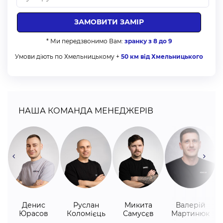
Особливості монтажу рулонних жалюзів:
Монтаж рулонних жалюзів виконується в декілька
* Ми передзвонимо Вам:
зранку з 8 до 9
етапів:
Умови діють по Хмельницькому +
50 км від Хмельницького
зібрати виріб із комплектуючих частин;
зафіксувати механізм ланцюжка з потрібного вам боку
(зліва чи справа);
з допомогою рівня позначаємо олівцем місця
НАША КОМАНДА МЕНЕДЖЕРІВ
кріплення кронштейнів;
просвердлити отвори для дюбелів;
кріплення з тримачами зафіксувати саморізами;
в металевій частині валу зафіксувати пластиковий
механізм;
встановити направляючі для волосіні;
перевірити роботу підйомного механізму;
Денис
Руслан
Микита
Валерій
встановити заглушку з протилежного боку валового
Юрасов
Коломієць
Самусєв
Мартинюк
механізму;