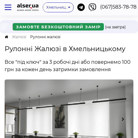
(067)583-78-78
Київ
Одеса
Львів
Немає мого міста
Хмельницький
Івано-Франківськ
Харків
Дніпро
Ужгород
Вінниця
Мукачево
Черкаси
Рівне
Онлайн
ЗАМОВТЕ БЕЗКОШТОВНИЙ ЗАМІР
(на завтра)
Жалюзі
Рулонні жалюзі
Рулонні Жалюзі в Хмельницькому
Все "під ключ" за 3 робочі дні або повернемо 100
грн за кожен день затримки замовлення