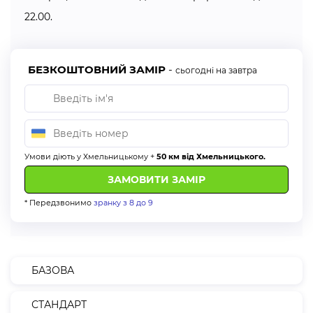
рулону тканини. Їх можна встановити безпосередньо на
22.00.
віконну стулку, а також на стіну, стелю та віконний
отвір.
БЕЗКОШТОВНИЙ ЗАМІР
-
сьогодні на завтра
Системи закритого типу
— відрізняються наявністю
захисного короба, який закриває валовий механізм.
Таким чином, навіть у розгорнутому положенні полотна,
вал захищений від попадання пилу та бруду.
Умови діють у Хмельницькому +
50 км від Хмельницького.
Також існують 2 типи підйомного механізму:
механічний
— ручна самостійна регуляція виробу;
* Передзвонимо
зранку з 8 до 9
автоматизований
— моторизована система з
електроприводом, для дистанційного керування.
БАЗОВА
Як правильно зробити заміри?
Насамперед потрібно визначитися з місцем
СТАНДАРТ