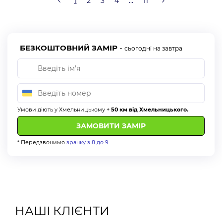
1
2
3
4
...
11
пошкодження тканин, будь-яким способом:
у випадку появи дефектів, спричинених
порушенням умов експлуатації та правил догляду;
БЕЗКОШТОВНИЙ ЗАМІР
-
сьогодні на завтра
механічного пошкодження тканини;
пошкодження під дією природних явищ або хімічних
речовин;
пошкодження тканини будь-яким іншим способом.
Умови діють у Хмельницькому +
50 км від Хмельницького.
Оплата:
Для Вашої зручності пропонуємо кілька видів оплат:
* Передзвонимо
зранку з 8 до 9
Безготівковий розрахунок без ПДВ
Безготівковий з ПДВ
Готівковий розрахунок
Оплата через «Приват24»
НАШІ КЛІЄНТИ
Покупка частинами під 0% від monobank