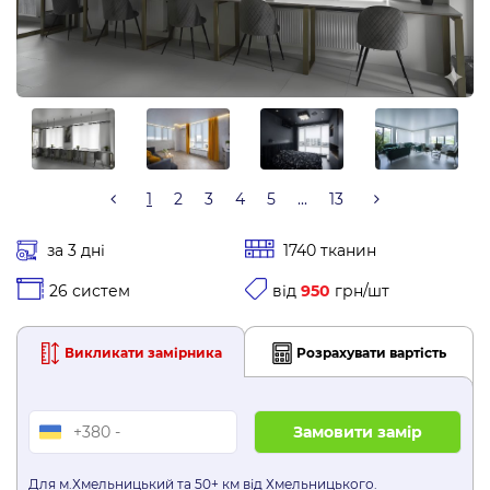
1
2
3
4
5
...
13
за 3 дні
1740 тканин
26 систем
від
950
грн/шт
Викликати замірника
Розрахувати вартість
Для м.Хмельницький та 50+ км від Хмельницького.