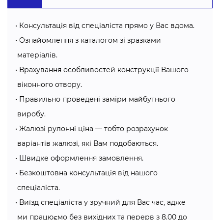
комп’ютером чи перегляду ТВ без сонячних відблисків,
регулювання затемнення;
Консультація від спеціаліста прямо у Вас вдома.
декоративність
— завдяки великому вибору тканин
Ознайомлення з каталогом зі зразками
(понад 530 видів) та декору можна створити стиль на
матеріалів.
будь-який смак;
практичність
Врахування особливостей конструкції Вашого
— використовують для різних за
призначенням приміщень (як для офісу, так і для дому);
віконного отвору.
безпечність
- всі матеріали, з яких виготовляють
Правильно проведені заміри майбутнього
жалюзі рулонні Хмельницький, екологічні, безпечні для
виробу.
людини, гіпоалергенні;
Жалюзі рулонні ціна — тобто розрахунок
якість
— використовуються матеріали найкращого
варіантів жалюзі, які Вам подобаються.
рівня, що прослужать вам дуже довго.
Швидке оформлення замовлення.
Безкоштовна консультація від нашого
Види рулонних жалюзів від Алсер:
спеціаліста.
Існує два види систем рулонних жалюзів:
Виїзд спеціаліста у зручний для Вас час, адже
Системи відкритого типу
— це вільні бокові частини
ми працюємо без вихідних та перерв з 8.00 до