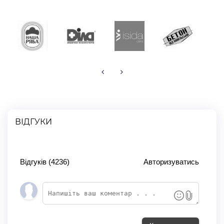
Криптовалютою (USDT, BTC, SOL, ETH, FDUSD, USDC,
BNB, POL)
ВІДГУКИ