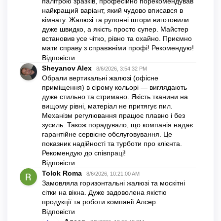
Штори день-ніч закритого типу можна змонтувати
тільки на віконну раму.
Етапи:
До віконної рами прикладіть направляючу та зробіть
відмітки верхнього краю.
Зафіксуйте короб на липкій основі.
Використовуючи саморізи, встановіть короб на
віконну раму.
Якщо обрали систему із направляючими: зафіксуйте їх
на липкій основі по периметру рами.
Майстри компанії “Алсер” знають особливості та
тонкощі процесу встановлення, тому виконають
монтаж швидко, якісно, із дотриманням карантинних
вимог, а після завершення - приберуть за собою.
Звільніть себе від роботи - замовте послугу монтажу