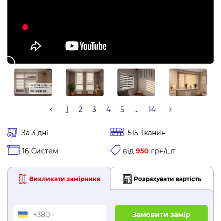
1
2
3
4
5
...
14
За 3 дні
515 Тканин
16 Систем
від
950
грн/шт
Викликати замірника
Розрахувати вартість