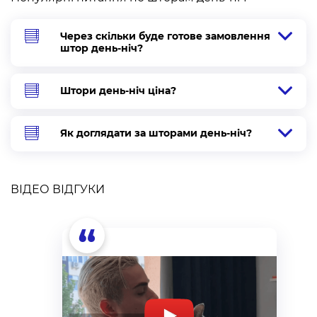
Зробіть заміри ширини по ребру штапика.
Зробіть заміри ширини по склу.
Через скільки буде готове замовлення
Зробіть заміри висоти по зовнішньому краю штапика.
штор день-ніч?
Зробіть заміри ширини та глибини штапика.
Штори день-ніч ціна?
Закрита система без направляючих.
Етапи замірів
відповідають етапам як для відкритого типу.
Як доглядати за шторами день-ніч?
Процес проведення замірів не складний, але потребує
уваги. Від нього залежить чи підійде готовий виріб по
параметрах на вікно, тому рекомендуємо скористатися
ВІДЕО ВІДГУКИ
БЕЗКОШТОВНОЮ послугою проведення замірів
спеціалістом компанії “Алсер” в Хмельницькому та в
“
межах 50 км від міста.
Штори день-ніч в Хмельницькому: особливості
монтажу