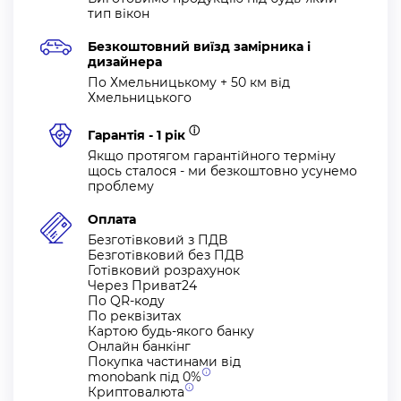
тип вікон
Переваги компанії “АЛСЕР”
Безкоштовний виїзд замірника і
дизайнера
Досвід роботи більше ніж 17 років та 127 413 успішно
По Хмельницькому + 50 км від
виконаних проектів.
Хмельницького
Індивідуальне пошиття по замірах із врахуванням
ⓘ
Гарантія - 1 рік
особливостей конструкції саме вашого вікна.
Якщо протягом гарантійного терміну
Безкоштовний виїзд спеціаліста для проведення
щось сталося - ми безкоштовно усунемо
замірів в Хмельницькому та в межах 50 км від міста.
проблему
Доставка в Хмельницькому та в межах 50 км від міста -
Оплата
безкоштовна.
Безготівковий з ПДВ
Безготівковий без ПДВ
Консультація дизайнера - безкоштовна.
Готівковий розрахунок
Найкращі цінові пропозиції.
Через Приват24
По QR-коду
Власне виробництво.
По реквізитах
Гарантія на механізми - 12 місяців.
Картою будь-якого банку
Онлайн банкінг
Покупка частинами від
Оплата
monobank під
0%
Криптовалюта