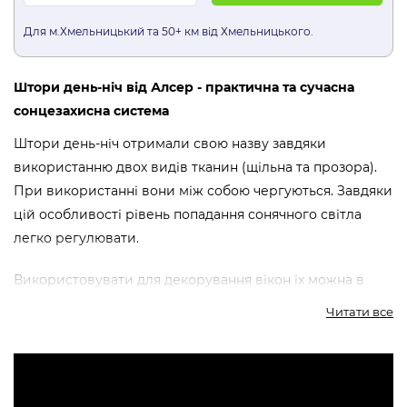
Для м.Хмельницький та 50+ км від Хмельницького.
Штори день-ніч від Алсер - практична та сучасна
сонцезахисна система
Штори день-ніч отримали свою назву завдяки
використанню двох видів тканин (щільна та прозора).
При використанні вони між собою чергуються. Завдяки
цій особливості рівень попадання сонячного світла
легко регулювати.
Використовувати для декорування вікон їх можна в
будь-якому приміщенні.
Читати все
Компанія “Алсер” більше ніж 17 років виготовляє та
реалізує штори, жалюзі та ролети та допоможе вам
розібратися в особливостях штор день-ніч, обрати вид,