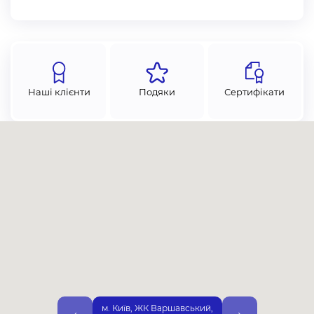
Щоб оплатити замовлення, можете вибрати будь-який
зручний для вас спосіб:
Оплата готівкою
Безготівковий з ПДВ
Безготівковий без ПДВ
Наші клієнти
Подяки
Сертифікати
Через Приват24
Покупка частинами під 0% від monobank
Криптовалютою (USDT, BTC, SOL, ETH, FDUSD, USDC,
BNB, POL)
Ми надаємо гарантію 12 місяців. Гарантія поширюється
на механізми та карнизи. Не гарантійним є випадки
пошкодження тканин, будь-яким способом:
у випадку появи дефектів, спричинених
порушенням умов експлуатації та правил догляду;
механічного пошкодження тканини;
м. Київ, ЖК Варшавський,
м. Київ, вул. Дніп