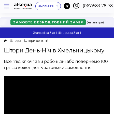
(067)583-78-78
Київ
Одеса
Львів
Немає мого міста
Хмельницький
Івано-Франківськ
Харків
Дніпро
Ужгород
Вінниця
Мукачево
Черкаси
Рівне
Онлайн
ЗАМОВТЕ БЕЗКОШТОВНИЙ ЗАМІР
(на завтра)
Жалюзі за 3 дні
Штори за 3 дні
Штори
Штори день-ніч
Штори День-Ніч в Хмельницькому
Все "під ключ" за 3 робочі дні або повернемо 100
грн за кожен день затримки замовлення