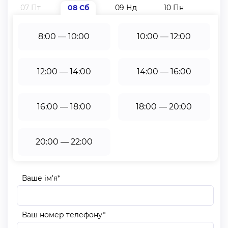
закритий спеціальним коробом. Можуть бути
07 Пт
08 Сб
09 Нд
10 Пн
11 В
направляючі, це залежить від обраної системи.
8:00 — 10:00
10:00 — 12:00
Як правильно зробити заміри?
Етапи проведення замірів залежать від типу механізму
12:00 — 14:00
14:00 — 16:00
та місця кріплення.
Відкритий тип:
16:00 — 18:00
18:00 — 20:00
Монтаж на поворотно-відкидні стулки та глухі
частини вікна:
Зробіть заміри ширини по зовнішніх краях штапика.
20:00 — 22:00
Отримаєте значення ширини тканини. Габаритна
ширина виробу залежить від типу механізму та
Ваше ім'я*
розміру кронштейнів, тому буде на 30-46 мм більша.
Це потрібно брати до уваги при замірах.
Габаритна висота штор день-ніч дорівнює габаритній
Ваш номер телефону*
висоті поворотно-відкидної стулки. Щоб смуги