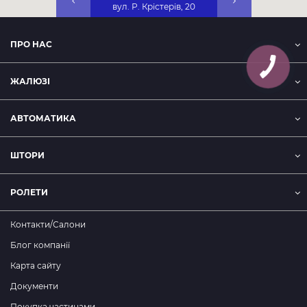
пошкодження під дією природних явищ або хімічних
вул. Р. Крістерів, 20
Набережна, 25А, 2-
речовин;
пошкодження тканини будь-яким іншим способом.
ПРО НАС
ЖАЛЮЗІ
АВТОМАТИКА
ШТОРИ
РОЛЕТИ
Контакти/Салони
Блог компанії
Карта сайту
Документи
Покупка частинами