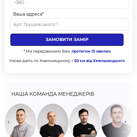
перекривалися в повністю опущеному стані,
габаритну висоту потрібно вказувати точно. Смуги
Ваша адреса*
налаштовуються, щоб в повністю опущеному стані
тканина знаходилася в положенні “ніч”.
Додатково потрібно вказати тип кріплення: на стіну чи
на стелю. Від цього параметра залежить
налаштування перекривання смуг в повністю
* Ми передзвонимо Вам:
протягом 15 хвилин
опущеному стані.
Умови діють по Хмельницькому +
50 км від Хмельницького
Монтаж у віконний отвір:
Зробіть заміри ширини віконного отвору. Відніміть
приблизно 5 мм (можлива погрішність). Це значення -
НАША КОМАНДА МЕНЕДЖЕРІВ
габаритна ширина виробу. Від нього потрібно відняти
габарит системи, яку обрали (дані в технічних
таблицях).
Габаритна висота виробу дорівнює висоті віконного
отвору.