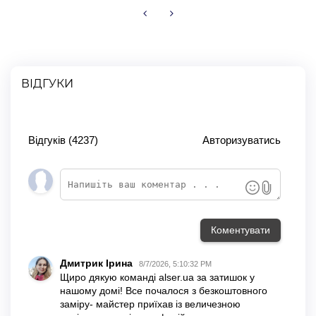
На віконний отвір:
До стіни зверху вікна прикладіть конструкцію вала та
зробіть відмітки для кріплення кронштейнів штори
день-ніч.
ВІДГУКИ
У відмічених місцях зробіть отвори та вставте дюбеля.
За допомогою саморізів закріпіть кронштейни.
В металеву частину вала вставте пластиковий
механізм.
Зробіть перевірку роботи підйомного механізму.
Вставте пластиковий обмежувач з іншої сторони
металевої частини валового механізму.
Використовуючи спеціальний фіксатор, зафіксуйте
штору в кронштейнах.
Відрегулюйте положення штор відносно підвіконня.
Закритий тип: