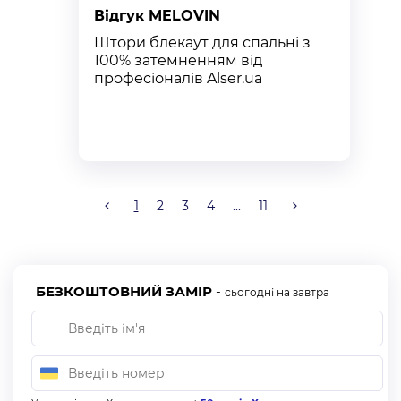
Відгук MELOVIN
В
Штори блекаут для спальні з
К
100% затемненням від
п
професіоналів Alser.ua
т
к
1
2
3
4
...
11
БЕЗКОШТОВНИЙ ЗАМІР
-
сьогодні на завтра