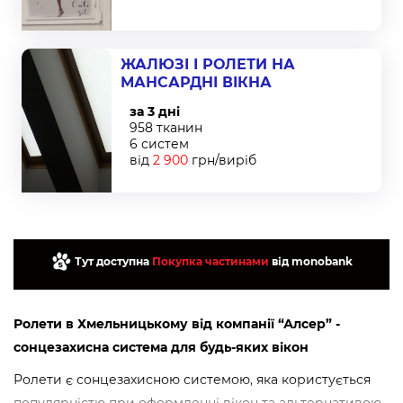
ЖАЛЮЗІ І РОЛЕТИ НА
МАНСАРДНІ ВІКНА
за 3 дні
958 тканин
6 систем
від
2 900
грн/виріб
Тут доступна
Покупка частинами
від monobank
Ролети в Хмельницькому від компанії “Алсер” -
сонцезахисна система для будь-яких вікон
Ролети є сонцезахисною системою, яка користується