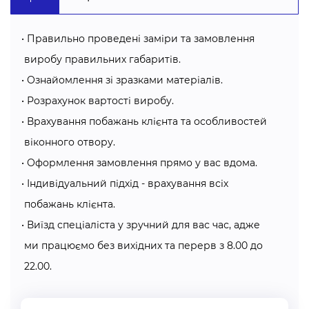
сторін будівлі.
Придбати в компанії “Алсер” можна ще класичні
Правильно проведені заміри та замовлення
ролети та ролети “міні”. Класичні ролети
виробу правильних габаритів.
встановлюються на стелю, стіну або віконну раму, а
Ознайомлення зі зразками матеріалів.
ролети типу “міні” чудово підійдуть для віконних стулок.
Розрахунок вартості виробу.
Врахування побажань клієнта та особливостей
Як правильно зробити заміри та монтаж?
віконного отвору.
Проведення замірів та монтажу ролет - процеси не
Оформлення замовлення прямо у вас вдома.
складні, але при цьому потрібно проводити їх точно та
Індивідуальний підхід - врахування всіх
уважно.
побажань клієнта.
Їх етапи залежить від обраного виду ролет та місця
Виїзд спеціаліста у зручний для вас час, адже
встановлення. Тому замовте БЕЗКОШТОВНИЙ замір від
компанії “Алсер” в Хмельницькому та в межах 50 км від
ми працюємо без вихідних та перерв з 8.00 до
міста. Спеціаліст надасть консультацію та проведе всі
22.00.
необхідні заміри.
А після виготовлення виробу, наш майстер встановить