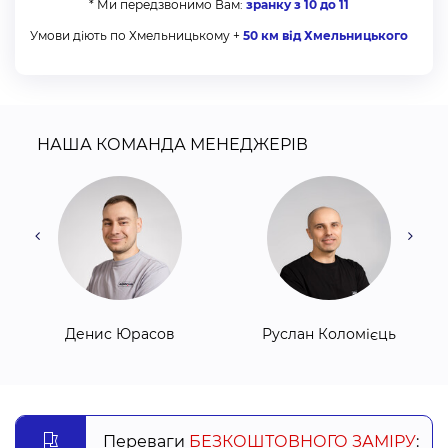
* Ми передзвонимо Вам:
зранку з 10 до 11
Закритого типу - вал закритий коробом та в деяких
Умови діють по Хмельницькому +
50 км від Хмельницького
системах є направляючі, по яких рухається полотно.
Замовити ролети в Хмельницькому від компанії
“Алсер” можна 4-х видів:
НАША КОМАНДА МЕНЕДЖЕРІВ
Тканинні ролети - виготовлені зі спеціальної тканини,
яка намотується на вал.
Ролети “день-ніч” - полотно складається із щільної та
прозорої тканини. Вона чергується між собою, тим
самим регулюється рівень освітленості приміщення.
Ролети з фотодруком - на полотно тканини наноситься
зображення методом сублімації. Дозволяє зробити
Денис Юрасов
Руслан Коломієць
дизайн інтер’єру унікальним.
Захисні ролети - основною функцією є захист
приміщення від зломів та від проникнення сторонніх
осіб. Встановлюються із внутрішньої або зовнішньої
Переваги
БЕЗКОШТОВНОГО ЗАМІРУ
: