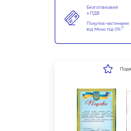
Безготівковий
з ПДВ
Покупка частинами
від Моно під
0%
Подя