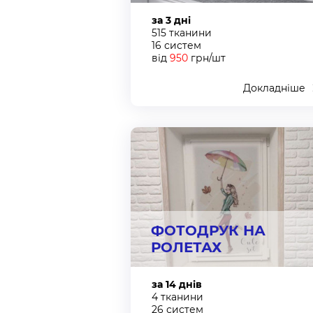
за 3 дні
515 тканини
16 систем
від
950
грн/шт
Докладніше
ФОТОДРУК НА
РОЛЕТАХ
за 14 днів
4 тканини
26 систем