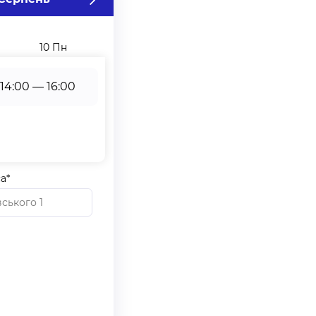
10 Пн
11 Вт
12 Ср
14:00 — 16:00
а*