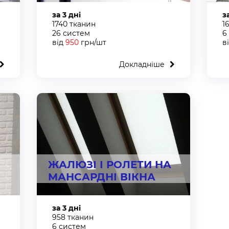
за 3 дні
з
1740 тканин
1
26 систем
6
від
950
грн/шт
в
Докладніше
ЖАЛЮЗІ І РОЛЕТИ НА
МАНСАРДНІ ВІКНА
за 3 дні
958 тканин
6 систем