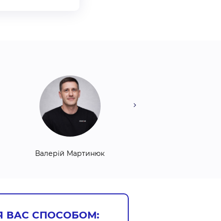
Валерій Мартинюк
Сергій Ревука
Я ВАС СПОСОБОМ: