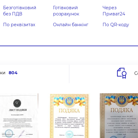
Безготівковий
Готівковий
Через
без ПДВ
розрахунок
Приват24
По реквізитах
Онлайн банкінг
По QR-коду
ки
804
С