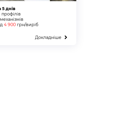
а 5 днів
6 профілів
 механізмів
ід
4 900
грн/виріб
Докладніше