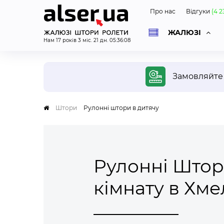
Про нас
Відгуки
(
4 2
ЖАЛЮЗІ
Нам
17
років
3
міс.
21
дн.
05
:
36
:
09
ОД
Замовляйт
Штори
Рулонні штори в дитячу
Безко
диза
Спеці
Рулонні Штор
вашу 
покаж
кімнату в Хм
проєк
ураху