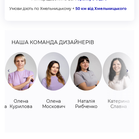
Оплата:
Умови діють по Хмельницькому +
50 км від Хмельницького
Зробити оплату можете будь-яким зручним способом
для Вас:
НАША КОМАНДА ДИЗАЙНЕРІВ
Готівковий розрахунок
Безготівковий з ПДВ
Безготівковий без ПДВ
Через Приват24
Покупка частинами під 0% від monobank
Криптовалютою (USDT, BTC, SOL, ETH, FDUSD, USDC,
BNB, POL)
Олена
Олена
Наталія
Катерина
ька
Курилова
Москович
Рибченко
Славна