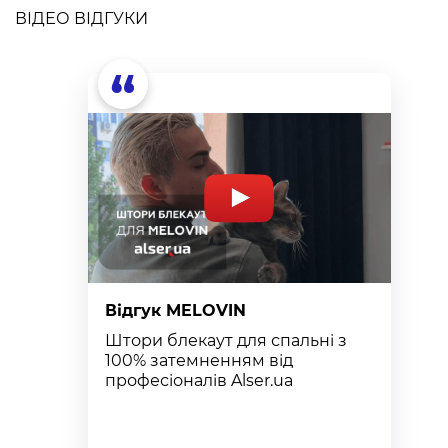
ВІДЕО ВІДГУКИ
“
Відгук MELOVIN
В
Штори блекаут для спальні з
К
100% затемненням від
п
професіоналів Alser.ua
т
к