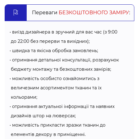
такий як, пошив штор на люверсах, тому радо Вам
Переваги
БЕЗКОШТОВНОГО ЗАМІРУ
:
допоможуть підібрати штори, які пасуватимуть
вишукано суто до Вашого інтер’єру.
виїзд дизайнера в зручний для вас час (з 9:00
Переваги штор з люверсами від Алсер:
до 22:00 без перерви та вихідних);
швидка та якісна обробка замовлень;
готові штори на люверсах Хмельницький можна
використовувати абсолютно у всіх приміщеннях: у
отримання детальної консультації, розрахунок
вітальні, спальні, дитячій, на кухні;
бюджету монтажу та безкоштовних замірів;
завдяки тому, що штора нанизана на трубу,
можливість особисто ознайомитись з
утворюються ідеально рівні складки тканини, які гарно
величезним асортиментом тканин та їх
спадають до підлоги;
кольорами;
дані штори можна легко знімати з карниза, прати,
отримання актуальної інформації та наявних
гладити. Це дуже важливо для дитячих кімнат і кухні,
дизайнів штор на люверсах;
адже саме там вироби брудняться найшвидше;
міцно тримаються на напрямній штанзі, тому ніякий
можливість прикласти зразки тканин до
зовнішній вплив не перешкода, як це часто буває у
елементів декору в приміщенні.