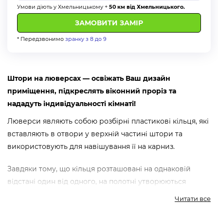
Умови діють у Хмельницькому +
50 км від Хмельницького.
* Передзвонимо
зранку з 8 до 9
Штори на люверсах — освіжать Ваш дизайн
приміщення, підкреслять віконний проріз та
нададуть індивідуальності кімнаті!
Люверси являють собою розбірні пластикові кільця, які
вставляють в отвори у верхній частині штори та
використовують для навішування її на карниз.
Завдяки тому, що кільця розташовані на однаковій
відстані один від одного, на полотні утворюються
рівномірні складки, що утримують форму.
Читати все
Дизайнери компанії «Алсер» мають великий досвід,