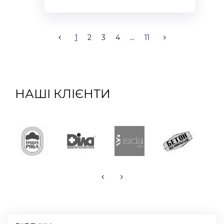
1
2
3
4
...
11
НАШІ КЛІЄНТИ